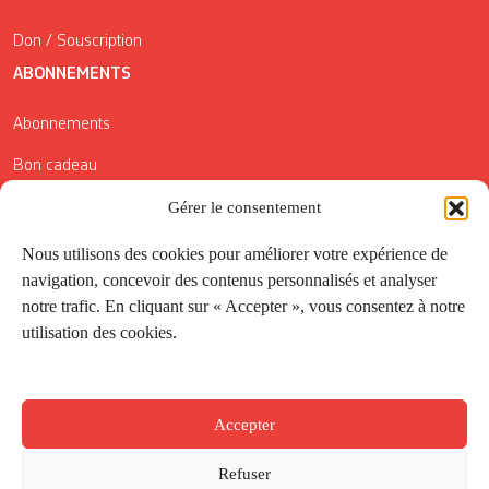
Don / Souscription
ABONNEMENTS
Abonnements
Bon cadeau
Conditions générales de vente
Gérer le consentement
Réductions de la Carte Côté Courrier
Nous utilisons des cookies pour améliorer votre expérience de
navigation, concevoir des contenus personnalisés et analyser
Application
notre trafic. En cliquant sur « Accepter », vous consentez à notre
utilisation des cookies.
Suivez-nous
Accepter
Refuser