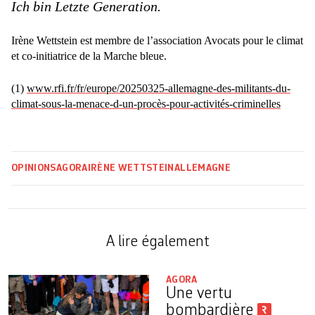
Ich bin Letzte Generation.
Irène Wettstein est membre de l’association Avocats pour le climat
et co-initiatrice de la Marche bleue.
(1)
www.rfi.fr/fr/europe/20250325-allemagne-des-militants-du-
climat-sous-la-menace-d-un-procès-pour-activités-criminelles
OPINIONS
AGORA
IRÈNE WETTSTEIN
ALLEMAGNE
A lire également
AGORA
Une vertu
bombardière