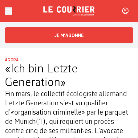
Skip to content
Le Courrier
L'essentiel, autrement
JE M'ABONNE
AGORA
«Ich bin Letzte
Generation»
Fin mars, le collectif écologiste allemand
Letzte Generation s’est vu qualifier
d’«organisation criminelle» par le parquet
de Munich(1), qui requiert un procès
contre cinq de ses militant·es. L’avocate