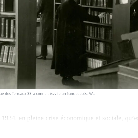
ue des Terreaux 33, a connu très vite un franc succès. AVL
 1934, en pleine crise économique et sociale, qu’e
ipale à Lausanne. L’objectif était alors clair: «lut
un contexte de chômage galopant. Installée rue des 