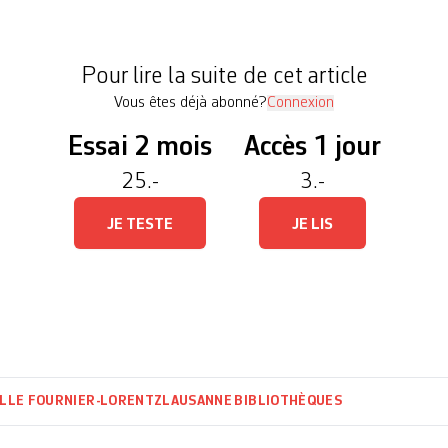
la première du canton de Vaud – et un franc succès 
plus […]
Pour lire la suite de cet article
Vous êtes déjà abonné?
Connexion
Essai 2 mois
Accès 1 jour
25.-
3.-
JE TESTE
JE LIS
LLE FOURNIER-LORENTZ
LAUSANNE
BIBLIOTHÈQUES