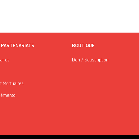
/ PARTENARIATS
BOUTIQUE
taires
Don / Souscription
t Mortuaires
Mémento