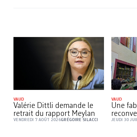
VAUD
VAUD
Valérie Dittli demande le
Une fab
retrait du rapport Meylan
reconve
VENDREDI 7 AOÛT 2026
GRÉGOIRE SILACCI
JEUDI 30 JU