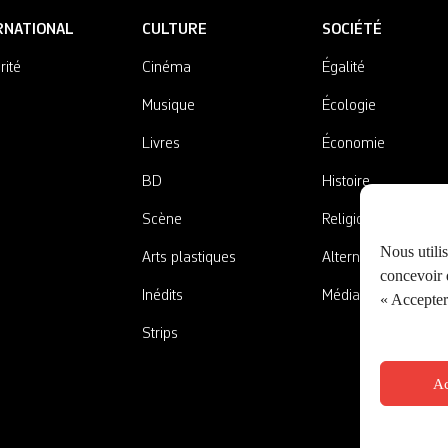
RNATIONAL
CULTURE
SOCIÉTÉ
rité
Cinéma
Égalité
Musique
Écologie
Livres
Économie
BD
Histoire
Scène
Religions
Nous utili
Arts plastiques
Alternatives
concevoir d
Inédits
Médias
« Accepter 
Strips
Ac