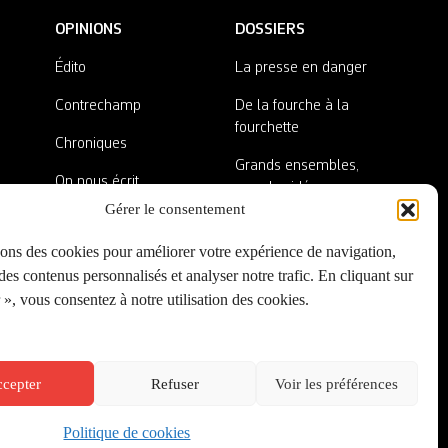
OPINIONS
DOSSIERS
Édito
La presse en danger
Contrechamp
De la fourche à la
fourchette
Chroniques
Grands ensembles,
On nous écrit
grandes idées
Gérer le consentement
Nos invité·es
Lieux abandonnés
sons des cookies pour améliorer votre expérience de navigation,
A côté de la plaque
es contenus personnalisés et analyser notre trafic. En cliquant sur
», vous consentez à notre utilisation des cookies.
cepter
Refuser
Voir les préférences
Politique de cookies
Créé par
Onepixel
&
Wonderweb
&
EPIC