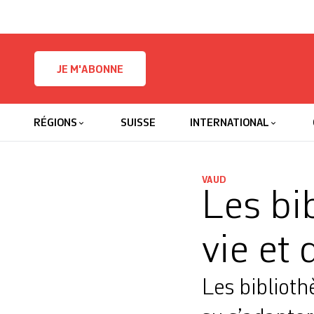
Skip to content
JE M'ABONNE
RÉGIONS
SUISSE
INTERNATIONAL
VAUD
Les bi
vie et 
Les biblioth