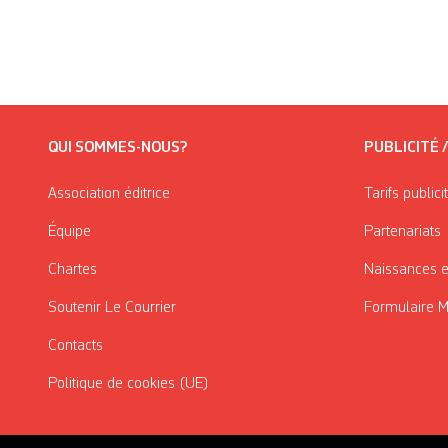
QUI SOMMES-NOUS?
PUBLICITÉ 
Association éditrice
Tarifs publici
Équipe
Partenariats
Chartes
Naissances e
Soutenir Le Courrier
Formulaire 
Contacts
Politique de cookies (UE)