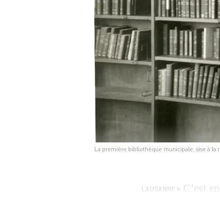
La première bibliothèque municipale, sise à la r
C’est en
LAUSANNE
bibliothèque munic
l’oisiveté» dans 