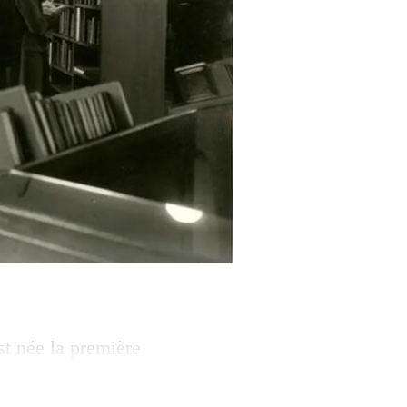
st née la première
ter contre
Terreaux 33, cette