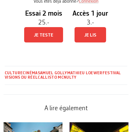
Vous êtes déjà abonné?
Connexion
Essai 2 mois
Accès 1 jour
25.-
3.-
JE TESTE
JE LIS
CULTURE
CINÉMA
SAMUEL GOLLY
MATHIEU LOEWER
FESTIVAL
VISIONS DU RÉEL
CALLISTO MCNULTY
A lire également