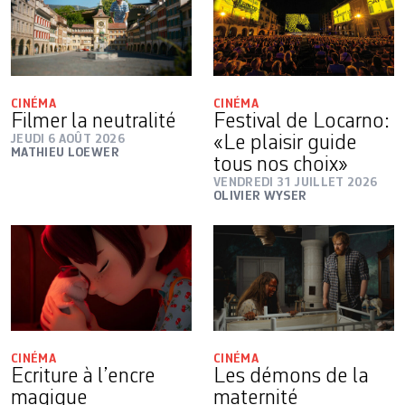
CINÉMA
CINÉMA
Filmer la neutralité
Festival de Locarno:
JEUDI 6 AOÛT 2026
«Le plaisir guide
MATHIEU LOEWER
tous nos choix»
VENDREDI 31 JUILLET 2026
OLIVIER WYSER
CINÉMA
CINÉMA
Ecriture à l’encre
Les démons de la
magique
maternité