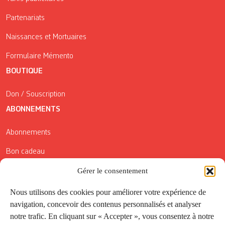
Partenariats
Naissances et Mortuaires
Formulaire Mémento
BOUTIQUE
Don / Souscription
ABONNEMENTS
Abonnements
Bon cadeau
Conditions générales de vente
Gérer le consentement
Réductions de la Carte Côté Courrier
Nous utilisons des cookies pour améliorer votre expérience de
navigation, concevoir des contenus personnalisés et analyser
Application
notre trafic. En cliquant sur « Accepter », vous consentez à notre