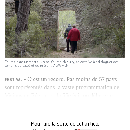
Tourné dans un sanatorium par Callisto McNulty,
La Muraille
fait dialoguer des
témoins du passé et du présent. ALVA FILM
C’est un record. Pas moins de 57 pays
FESTIVAL
sont représentés dans la vaste programmation de
Visions du Réel, dont la 56e édition débute ce
vendredi à Nyon. Une diversité rare, qui offre
aussi un beau point de vue sur les productions et
coproductions helvétiques – une trentaine, sur plus
Pour lire la suite de cet article
de 150 films. Longs et courts […]