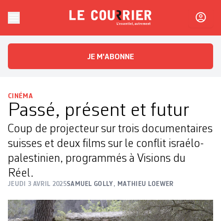
Skip to content
Le Courrier
L'essentiel, autrement
JE M'ABONNE
CINÉMA
Passé, présent et futur
Coup de projecteur sur trois documentaires
suisses et deux films sur le conflit israélo-
palestinien, programmés à Visions du
Réel.
JEUDI 3 AVRIL 2025
SAMUEL GOLLY
,
MATHIEU LOEWER