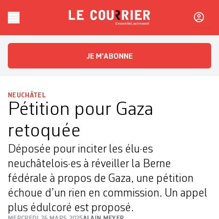
Skip to content
Le Courrier
L'essentiel, autrement
JE M'ABONNE
NEUCHÂTEL
Pétition pour Gaza
retoquée
Déposée pour inciter les élu·es
neuchâtelois·es à réveiller la Berne
fédérale à propos de Gaza, une pétition
échoue d’un rien en commission. Un appel
plus édulcoré est proposé.
MERCREDI 26 MARS 2025
ALAIN MEYER