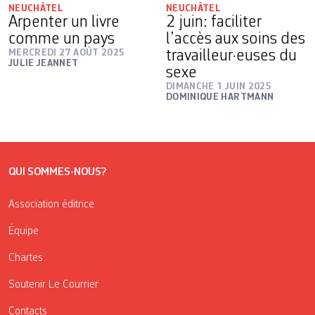
NEUCHÂTEL
NEUCHÂTEL
Arpenter un livre
2 juin: faciliter
comme un pays
l’accès aux soins des
MERCREDI 27 AOÛT 2025
travailleur·euses du
JULIE JEANNET
sexe
DIMANCHE 1 JUIN 2025
DOMINIQUE HARTMANN
QUI SOMMES-NOUS?
Association éditrice
Équipe
Chartes
Soutenir Le Courrier
Contacts