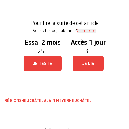
Gaza. Son intitulé: «Fermer les yeux, c’est
soutenir un régime génocidaire. La Suisse doit
cesser d’être complice de l’Etat d’Israël». Les
Pour lire la suite de cet article
initiant·es de ce texte souhaitaient que […]
Vous êtes déjà abonné?
Connexion
Essai 2 mois
Accès 1 jour
25.-
3.-
JE TESTE
JE LIS
RÉGIONS
NEUCHÂTEL
ALAIN MEYER
NEUCHÂTEL