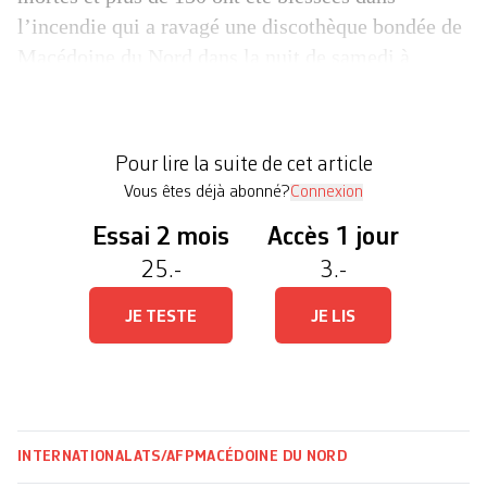
l’incendie qui a ravagé une discothèque bondée de
Macédoine du Nord dans la nuit de samedi à
dimanche. Une enquête a été ouverte sur une
possible « corruption ». Selon les premières
indications, ce sont des engins pyrotechniques qui
Pour lire la suite de cet article
ont mis le feu […]
Vous êtes déjà abonné?
Connexion
Essai 2 mois
Accès 1 jour
25.-
3.-
JE TESTE
JE LIS
INTERNATIONAL
ATS/AFP
MACÉDOINE DU NORD