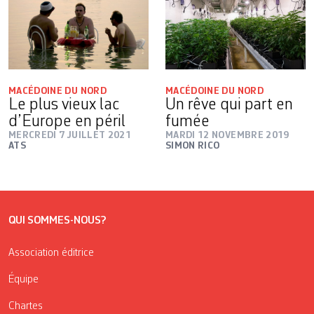
MACÉDOINE DU NORD
MACÉDOINE DU NORD
Le plus vieux lac
Un rêve qui part en
d’Europe en péril
fumée
MERCREDI 7 JUILLET 2021
MARDI 12 NOVEMBRE 2019
ATS
SIMON RICO
QUI SOMMES-NOUS?
Association éditrice
Équipe
Chartes