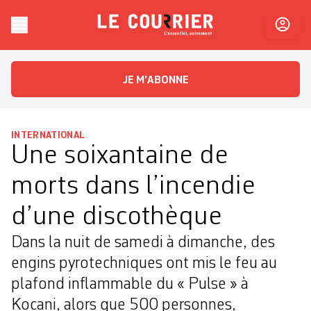
Skip to content
Le Courrier
L'essentiel, autrement
JE M'ABONNE
INTERNATIONAL
Une soixantaine de
morts dans l’incendie
d’une discothèque
Dans la nuit de samedi à dimanche, des
engins pyrotechniques ont mis le feu au
plafond inflammable du « Pulse » à
Kocani, alors que 500 personnes,