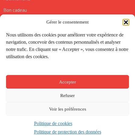
Bon cadeau
Conditions générales de vente
Gérer le consentement
Réductions de la Carte Côté Courrier
Nous utilisons des cookies pour améliorer votre expérience de
navigation, concevoir des contenus personnalisés et analyser
Application
notre trafic. En cliquant sur « Accepter », vous consentez à notre
utilisation des cookies.
Suivez-nous
Accepter
Refuser
Voir les préférences
Politique de cookies
Créé par
Onepixel
&
Wonderweb
&
EPIC
Politique de protection des données