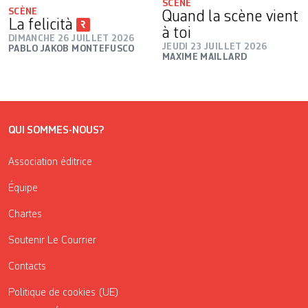
SCÈNE
SCÈNE
Quand la scène vient
La felicità
à toi
DIMANCHE 26 JUILLET 2026
JEUDI 23 JUILLET 2026
PABLO JAKOB MONTEFUSCO
MAXIME MAILLARD
QUI SOMMES-NOUS?
Association éditrice
Équipe
Chartes
Soutenir Le Courrier
Contacts
Politique de cookies (UE)