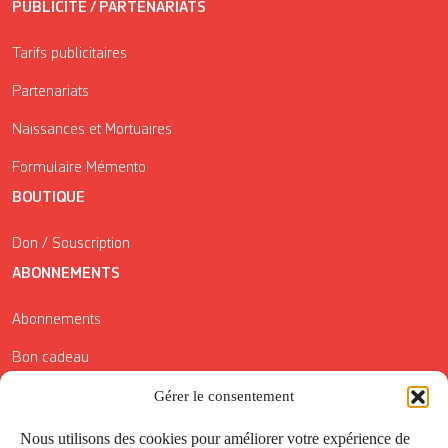
PUBLICITÉ / PARTENARIATS
Tarifs publicitaires
Partenariats
Naissances et Mortuaires
Formulaire Mémento
BOUTIQUE
Don / Souscription
ABONNEMENTS
Abonnements
Bon cadeau
Gérer le consentement
Conditions générales de vente
Réductions de la Carte Côté Courrier
Nous utilisons des cookies pour améliorer votre expérience de