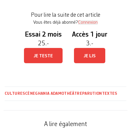
pas sur les planches mais dans «La loge» en
question qu’occupent «le monsieur et la dame».
Pour lire la suite de cet article
Ces deux-là […]
Vous êtes déjà abonné?
Connexion
Essai 2 mois
Accès 1 jour
25.-
3.-
JE TESTE
JE LIS
CULTURE
SCÈNE
GHANIA ADAMO
THÉÂTRE
PARUTION
TEXTES
A lire également