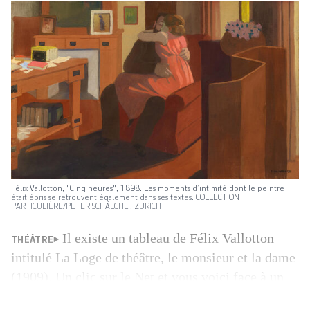
Félix Vallotton, "Cinq heures", 1898. Les moments d’intimité dont le peintre
était épris se retrouvent également dans ses textes. COLLECTION
PARTICULIÈRE/PETER SCHÄLCHLI, ZURICH
Il existe un tableau de Félix Vallotton
THÉÂTRE
intitulé La Loge de théâtre, le monsieur et la dame
(1909). Un clic sur le Net et vous voici face à un
couple, l’espace d’une scène qui se déroule non