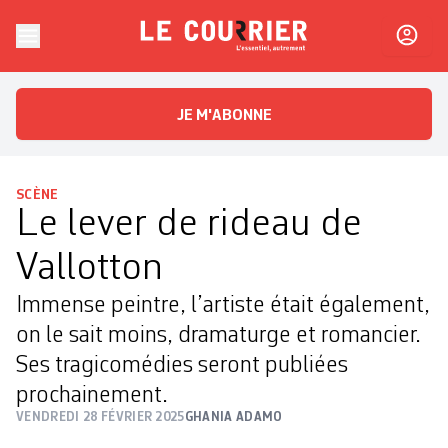
Skip to content
Le Courrier
L'essentiel, autrement
JE M'ABONNE
SCÈNE
Le lever de rideau de
Vallotton
Immense peintre, l’artiste était également,
on le sait moins, dramaturge et romancier.
Ses tragicomédies seront publiées
prochainement.
VENDREDI 28 FÉVRIER 2025
GHANIA ADAMO