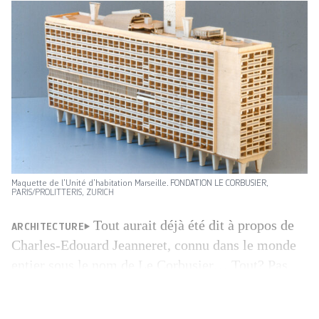
Maquette de l’Unité d’habitation Marseille. FONDATION LE CORBUSIER,
PARIS/PROLITTERIS, ZURICH
Tout aurait déjà été dit à propos de
ARCHITECTURE
Charles-Edouard Jeanneret, connu dans le monde
entier sous le nom de Le Corbusier… Tout? Pas
exactement. A l’occasion de ses 20 ans, le Zentrum
Paul Klee (ZPK), à Berne, consacre une grande