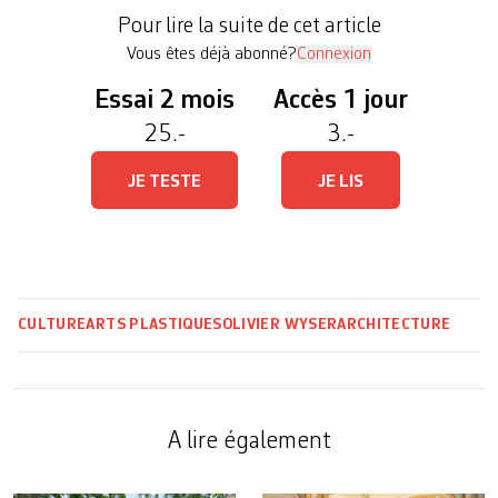
exposition Le ­Corbusier, l’ordre des choses, qui
Pour lire la suite de cet article
s’intéresse à la manière de travailler de cet […]
Vous êtes déjà abonné?
Connexion
Essai 2 mois
Accès 1 jour
25.-
3.-
JE TESTE
JE LIS
CULTURE
ARTS PLASTIQUES
OLIVIER WYSER
ARCHITECTURE
A lire également