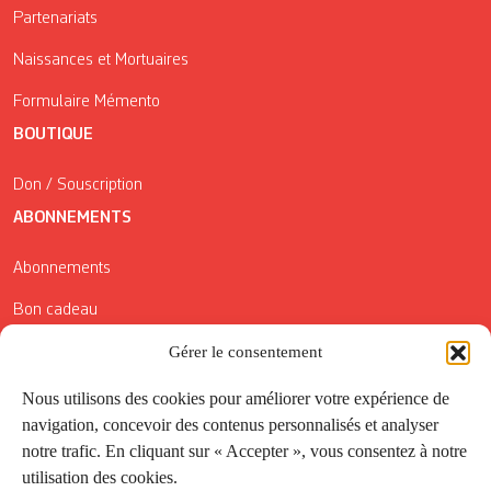
Partenariats
Naissances et Mortuaires
Formulaire Mémento
BOUTIQUE
Don / Souscription
ABONNEMENTS
Abonnements
Bon cadeau
Conditions générales de vente
Gérer le consentement
Réductions de la Carte Côté Courrier
Nous utilisons des cookies pour améliorer votre expérience de
navigation, concevoir des contenus personnalisés et analyser
Application
notre trafic. En cliquant sur « Accepter », vous consentez à notre
utilisation des cookies.