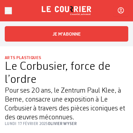
Skip to content
Le Courrier
L'essentiel, autrement
JE M'ABONNE
ARTS PLASTIQUES
Le Corbusier, force de
l’ordre
Pour ses 20 ans, le Zentrum Paul Klee, à
Berne, consacre une exposition à Le
Corbusier à travers des pièces iconiques et
des œuvres méconnues.
LUNDI 17 FÉVRIER 2025
OLIVIER WYSER