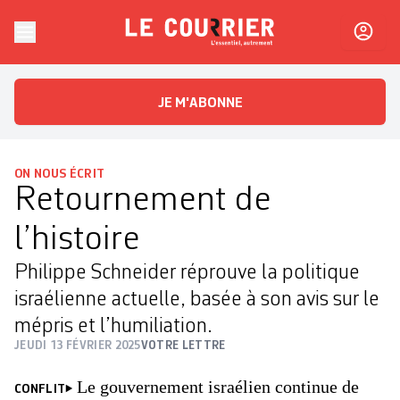
Skip to content
Le Courrier
L'essentiel, autrement
JE M'ABONNE
ON NOUS ÉCRIT
Retournement de
l’histoire
Philippe Schneider réprouve la politique
israélienne actuelle, basée à son avis sur le
mépris et l’humiliation.
JEUDI 13 FÉVRIER 2025
VOTRE LETTRE
Le gouvernement israélien continue de
CONFLIT