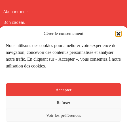
Abonnements
Bon cadeau
Conditions générales de vente
Gérer le consentement
Réductions de la Carte Côté Courrier
Nous utilisons des cookies pour améliorer votre expérience de
navigation, concevoir des contenus personnalisés et analyser
Application
notre trafic. En cliquant sur « Accepter », vous consentez à notre
utilisation des cookies.
Suivez-nous
Accepter
Refuser
Voir les préférences