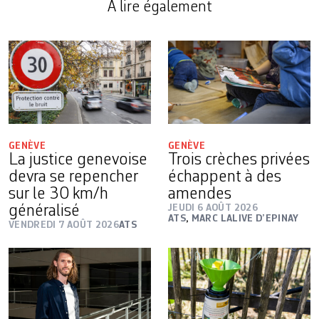
A lire également
GENÈVE
GENÈVE
La justice genevoise
Trois crèches privées
devra se repencher
échappent à des
sur le 30 km/h
amendes
généralisé
JEUDI 6 AOÛT 2026
ATS
,
MARC LALIVE D’EPINAY
VENDREDI 7 AOÛT 2026
ATS