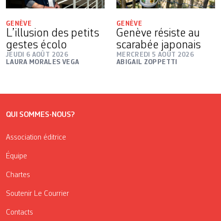
GENÈVE
GENÈVE
L’illusion des petits
Genève résiste au
gestes écolo
scarabée japonais
JEUDI 6 AOÛT 2026
MERCREDI 5 AOÛT 2026
LAURA MORALES VEGA
ABIGAIL ZOPPETTI
QUI SOMMES-NOUS?
Association éditrice
Équipe
Chartes
Soutenir Le Courrier
Contacts