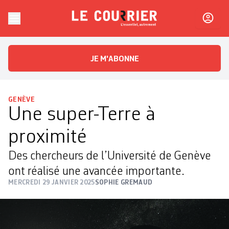
Skip to content
Le Courrier
L'essentiel, autrement
JE M'ABONNE
GENÈVE
Une super-Terre à
proximité
Des chercheurs de l’Université de Genève
ont réalisé une avancée importante.
MERCREDI 29 JANVIER 2025
SOPHIE GREMAUD