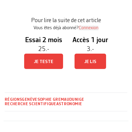
Genève. Xavier Dumusque, exoplanétologue et
maître d’enseignement et de recherche à
Pour lire la suite de cet article
l’Université de Genève, […]
Vous êtes déjà abonné?
Connexion
Essai 2 mois
Accès 1 jour
25.-
3.-
JE TESTE
JE LIS
RÉGIONS
GENÈVE
SOPHIE GREMAUD
UNIGE
RECHERCHE SCIENTIFIQUE
ASTRONOMIE