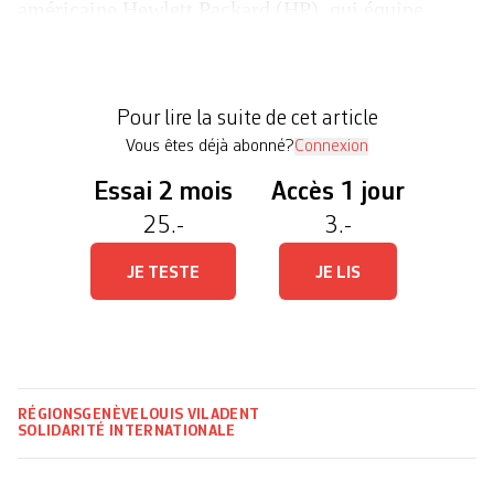
américaine Hewlett Packard (HP), qui équipe
actuellement les établissements scolaires. La
raison de cet appel: «Cette entreprise collabore
avec l’Etat d’Israël, responsable du génocide en
Pour lire la suite de cet article
cours», écrivent […]
Vous êtes déjà abonné?
Connexion
Essai 2 mois
Accès 1 jour
25.-
3.-
JE TESTE
JE LIS
RÉGIONS
GENÈVE
LOUIS VILADENT
SOLIDARITÉ INTERNATIONALE