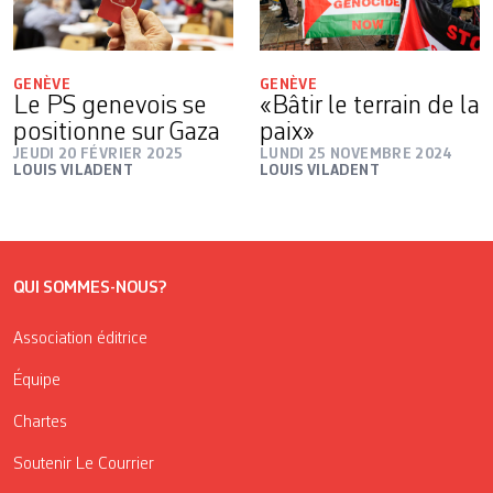
GENÈVE
GENÈVE
Le PS genevois se
«Bâtir le terrain de la
positionne sur Gaza
paix»
JEUDI 20 FÉVRIER 2025
LUNDI 25 NOVEMBRE 2024
LOUIS VILADENT
LOUIS VILADENT
QUI SOMMES-NOUS?
Association éditrice
Équipe
Chartes
Soutenir Le Courrier