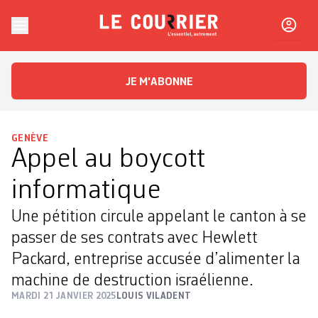
Skip to content
Le Courrier
L'essentiel, autrement
JE M'ABONNE
GENÈVE
Appel au boycott
informatique
Une pétition circule appelant le canton à se
passer de ses contrats avec Hewlett
Packard, entreprise accusée d’alimenter la
machine de destruction israélienne.
MARDI 21 JANVIER 2025
LOUIS VILADENT