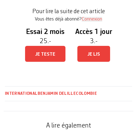
millions de Vénézuéliens qui ont fui la crise
Pour lire la suite de cet article
politique […]
Vous êtes déjà abonné?
Connexion
Essai 2 mois
Accès 1 jour
25.-
3.-
JE TESTE
JE LIS
INTERNATIONAL
BENJAMIN DELILLE
COLOMBIE
A lire également