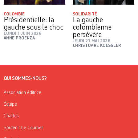
COLOMBIE
SOLIDARITÉ
Présidentielle: la
La gauche
gauche sous le choc
colombienne
LUNDI 1 JUIN 2026
persévère
ANNE PROENZA
JEUDI 21 MAI 2026
CHRISTOPHE KOESSLER
QUI SOMMES-NOUS?
Association éditrice
Équipe
Chartes
Soutenir Le Courrier