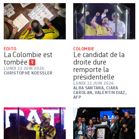
ÉDITO
COLOMBIE
La Colombie est
Le candidat de la
tombée
droite dure
LUNDI 22 JUIN 2026
remporte la
CHRISTOPHE KOESSLER
présidentielle
LUNDI 22 JUIN 2026
ALBA SANTANA
,
CIARA
CAROLAN
,
VALENTIN DIAZ
,
AFP