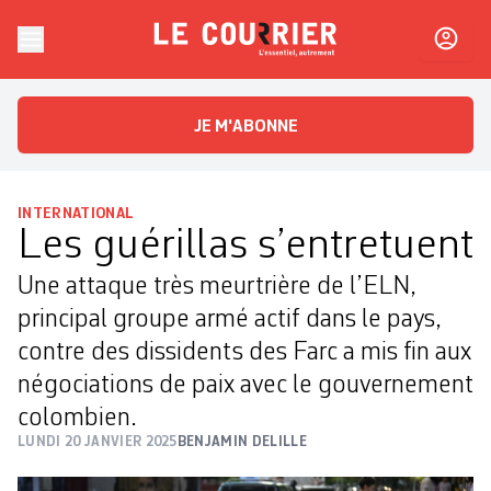
Skip to content
Le Courrier
L'essentiel, autrement
JE M'ABONNE
INTERNATIONAL
Les guérillas s’entretuent
Une attaque très meurtrière de l’ELN,
principal groupe armé actif dans le pays,
contre des dissidents des Farc a mis fin aux
négociations de paix avec le gouvernement
colombien.
LUNDI 20 JANVIER 2025
BENJAMIN DELILLE