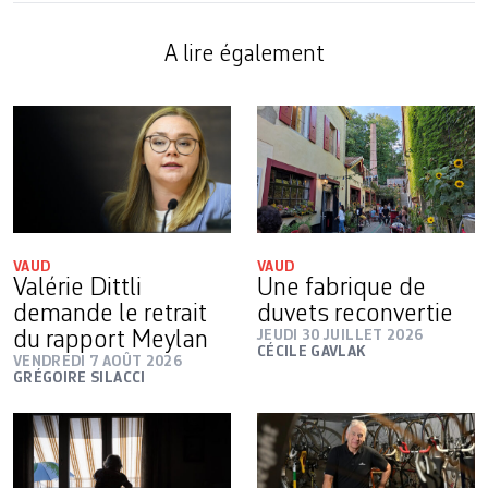
A lire également
VAUD
VAUD
Valérie Dittli
Une fabrique de
demande le retrait
duvets reconvertie
du rapport Meylan
JEUDI 30 JUILLET 2026
CÉCILE GAVLAK
VENDREDI 7 AOÛT 2026
GRÉGOIRE SILACCI