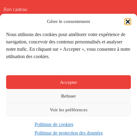
Bon cadeau
Conditions générales de vente
Gérer le consentement
Réductions de la Carte Côté Courrier
Nous utilisons des cookies pour améliorer votre expérience de
navigation, concevoir des contenus personnalisés et analyser
Application
notre trafic. En cliquant sur « Accepter », vous consentez à notre
utilisation des cookies.
Suivez-nous
Accepter
Refuser
Voir les préférences
Politique de cookies
Créé par
Onepixel
&
Wonderweb
&
EPIC
Politique de protection des données