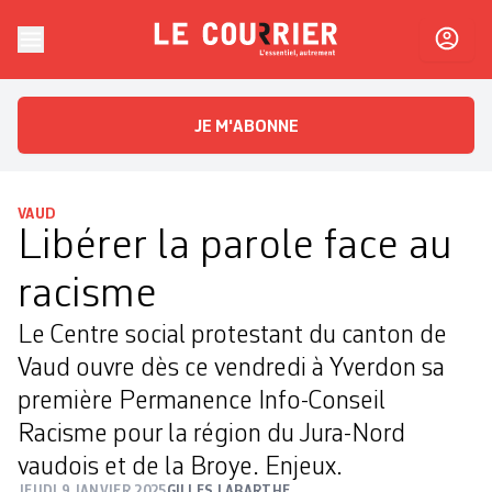
Skip to content
Le Courrier
L'essentiel, autrement
JE M'ABONNE
VAUD
Libérer la parole face au
racisme
Le Centre social protestant du canton de
Vaud ouvre dès ce vendredi à Yverdon sa
première Permanence Info-Conseil
Racisme pour la région du Jura-Nord
vaudois et de la Broye. Enjeux.
JEUDI 9 JANVIER 2025
GILLES LABARTHE