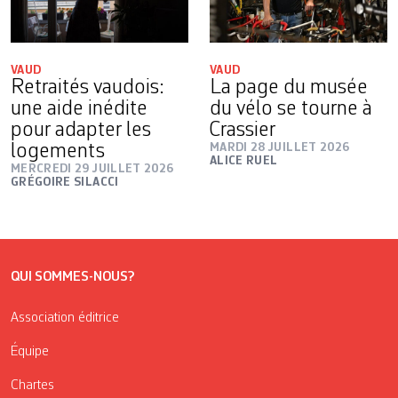
VAUD
VAUD
Retraités vaudois:
La page du musée
une aide inédite
du vélo se tourne à
pour adapter les
Crassier
logements
MARDI 28 JUILLET 2026
ALICE RUEL
MERCREDI 29 JUILLET 2026
GRÉGOIRE SILACCI
QUI SOMMES-NOUS?
Association éditrice
Équipe
Chartes