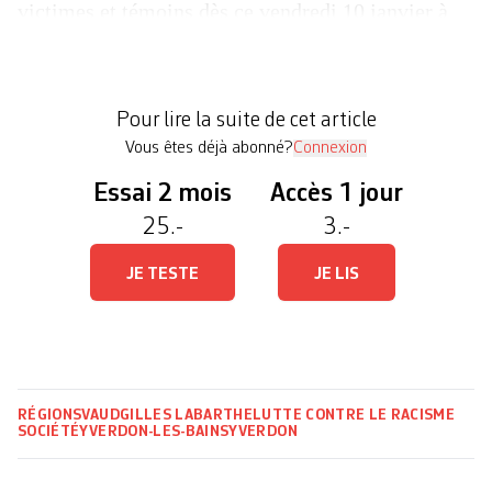
victimes et témoins dès ce vendredi 10 janvier à
Yverdon-les-Bains, en collaboration avec le
Bureau cantonal pour l’intégration des étrangers et
la prévention du racisme (BCI). Avec cet espace
Pour lire la suite de cet article
[…]
Vous êtes déjà abonné?
Connexion
Essai 2 mois
Accès 1 jour
25.-
3.-
JE TESTE
JE LIS
RÉGIONS
VAUD
GILLES LABARTHE
LUTTE CONTRE LE RACISME
SOCIÉTÉ
YVERDON-LES-BAINS
YVERDON