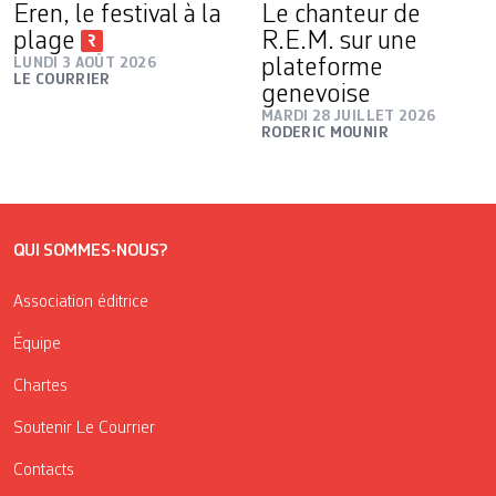
Eren, le festival à la
Le chanteur de
plage
R.E.M. sur une
LUNDI 3 AOÛT 2026
plateforme
LE COURRIER
genevoise
MARDI 28 JUILLET 2026
RODERIC MOUNIR
QUI SOMMES-NOUS?
Association éditrice
Équipe
Chartes
Soutenir Le Courrier
Contacts