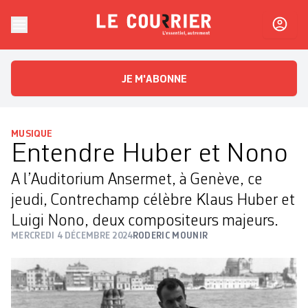
Skip to content
Le Courrier
L'essentiel, autrement
JE M'ABONNE
MUSIQUE
Entendre Huber et Nono
A l’Auditorium Ansermet, à Genève, ce
jeudi, Contrechamp célèbre Klaus Huber et
Luigi Nono, deux compositeurs majeurs.
MERCREDI 4 DÉCEMBRE 2024
RODERIC MOUNIR