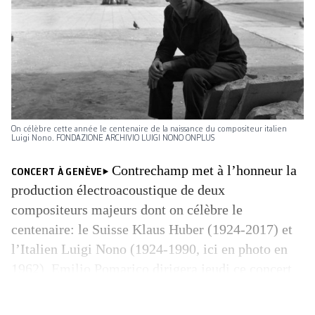
On célèbre cette année le centenaire de la naissance du compositeur italien
Luigi Nono. FONDAZIONE ARCHIVIO LUIGI NONO ONPLUS
Contrechamp met à l’honneur la
CONCERT À GENÈVE
production électroacoustique de deux
compositeurs majeurs dont on célèbre le
centenaire: le Suisse Klaus Huber (1924-2017) et
l’Italien Luigi Nono (1924-1990, ici en photo en
1962). Emilio Pomarico dirigera jeudi ce concert
où des œuvres mêlant instruments ­d’orchestre et
électronique seront interprétées avec le concours