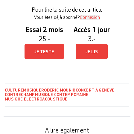
du SWR Experimentalstudio de Fribourg-en-
Pour lire la suite de cet article
Brisgau, […]
Vous êtes déjà abonné?
Connexion
Essai 2 mois
Accès 1 jour
25.-
3.-
JE TESTE
JE LIS
CULTURE
MUSIQUE
RODERIC MOUNIR
CONCERT À GENÈVE
CONTRECHAMP
MUSIQUE CONTEMPORAINE
MUSIQUE ÉLECTROACOUSTIQUE
A lire également