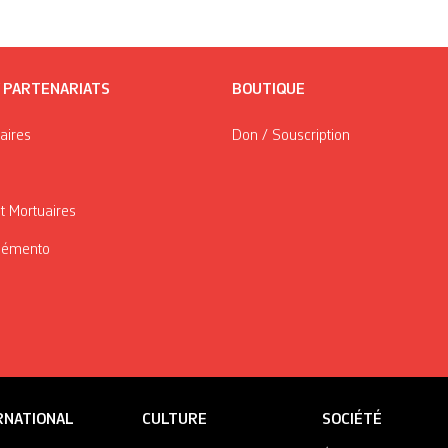
/ PARTENARIATS
BOUTIQUE
taires
Don / Souscription
t Mortuaires
Mémento
RNATIONAL
CULTURE
SOCIÉTÉ