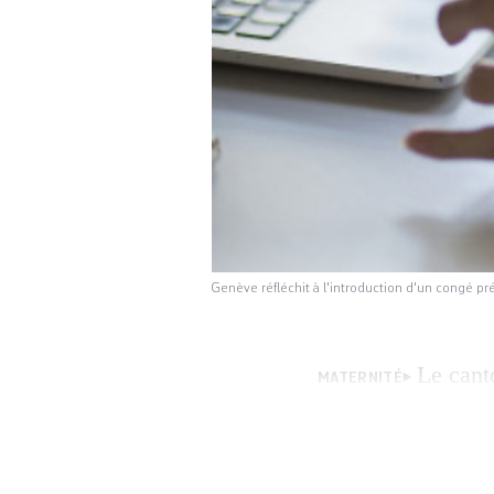
Genève réfléchit à l'introduction d'un congé pr
Le cant
MATERNITÉ
quatre semaines p
Grand Conseil a r
syndicats qui dem