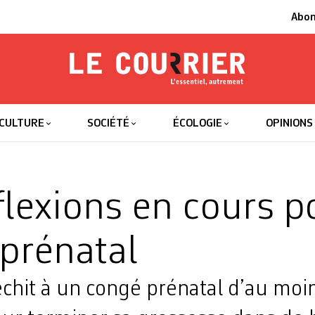
Abo
Le Courrier
L'essentiel
CULTURE
SOCIÉTÉ
ÉCOLOGIE
OPINIONS
flexions en cours p
prénatal
échit à un congé prénatal d’au moi