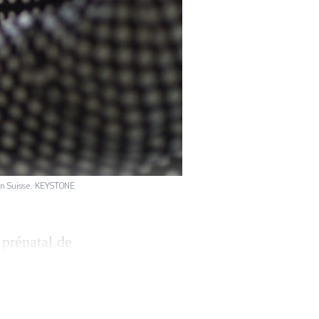
 en Suisse. KEYSTONE
 prénatal de
ventionnés. Le
e pétition des
nes au moins.