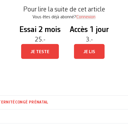
trer l’exemple », a relevé […]
Pour lire la suite de cet article
Vous êtes déjà abonné?
Connexion
Essai 2 mois
Accès 1 jour
25.-
3.-
JE TESTE
JE LIS
TERNITÉ
CONGÉ PRÉNATAL