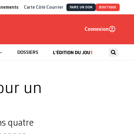
nnements
Carte Côté Courrier
FAIRE UN DON
BOUTIQUE
Connexion
, autrement
DOSSIERS
our un
ns quatre