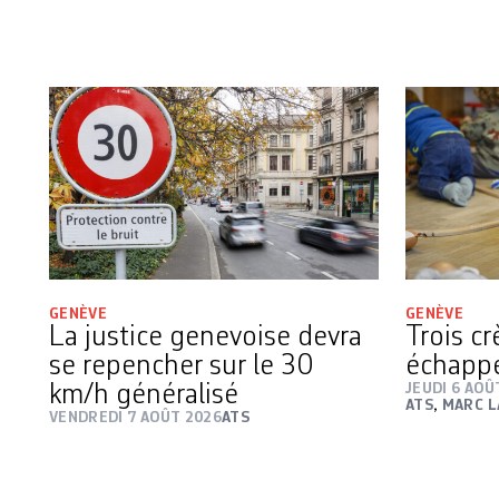
GENÈVE
GENÈVE
La justice genevoise devra
Trois c
se repencher sur le 30
échapp
km/h généralisé
JEUDI 6 AOÛ
ATS
,
MARC L
VENDREDI 7 AOÛT 2026
ATS