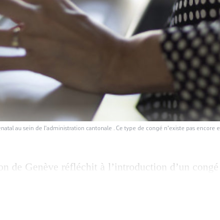
énatal au sein de l'administration cantonale . Ce type de congé n'existe pas encore
on de Genève réfléchit à l’introduction d’un congé
our les collaboratrices des secteurs publics et sub
envoyé vendredi à l’unanimité au Conseil d’Etat un
ande un droit à un congé prénatal de quatre semai