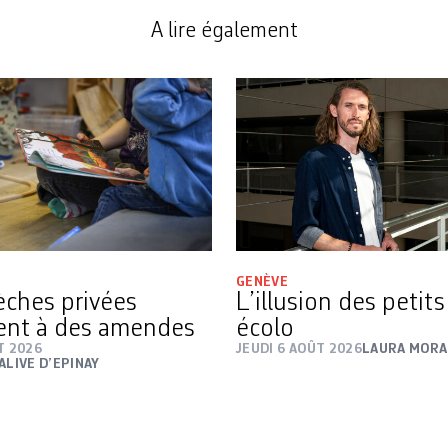
A lire également
GENÈVE
rèches privées
L’illusion des petit
ent à des amendes
écolo
T 2026
JEUDI 6 AOÛT 2026
LAURA MORA
ALIVE D’EPINAY