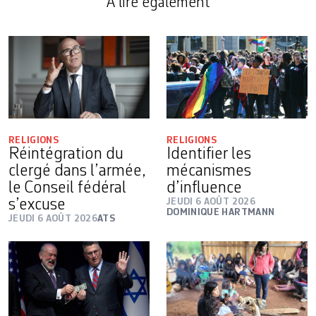
A lire également
RELIGIONS
RELIGIONS
Réintégration du
Identifier les
clergé dans l’armée,
mécanismes
le Conseil fédéral
d’influence
s’excuse
JEUDI 6 AOÛT 2026
DOMINIQUE HARTMANN
JEUDI 6 AOÛT 2026
ATS