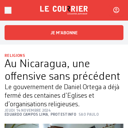
Skip to content
Le Courrier
L'essentiel, autrement
JE M'ABONNE
RELIGIONS
Au Nicaragua, une
offensive sans précédent
Le gouvernement de Daniel Ortega a déjà
fermé des centaines d’Eglises et
d’organisations religieuses.
JEUDI 14 NOVEMBRE 2024
EDUARDO CAMPOS LIMA
,
PROTESTINFO
SAO PAULO