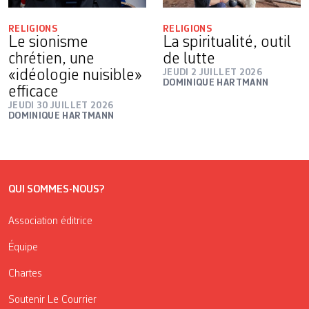
RELIGIONS
RELIGIONS
Le sionisme
La spiritualité, outil
chrétien, une
de lutte
«idéologie nuisible»
JEUDI 2 JUILLET 2026
DOMINIQUE HARTMANN
efficace
JEUDI 30 JUILLET 2026
DOMINIQUE HARTMANN
QUI SOMMES-NOUS?
Association éditrice
Équipe
Chartes
Soutenir Le Courrier