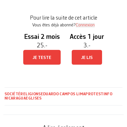
Nicaragua. De nombreux pasteurs ont subi des
représailles. Rien qu’au mois d’août, le régime
Pour lire la suite de cet article
sandiniste a […]
Vous êtes déjà abonné?
Connexion
Essai 2 mois
Accès 1 jour
25.-
3.-
JE TESTE
JE LIS
SOCIÉTÉ
RELIGIONS
EDUARDO CAMPOS LIMA
PROTESTINFO
NICARAGUA
EGLISES