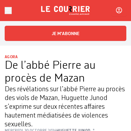
Skip to content
Le Courrier
L'essentiel, autrement
JE M'ABONNE
AGORA
De l’abbé Pierre au
procès de Mazan
Des révélations sur l’abbé Pierre au procès
des viols de Mazan, Huguette Junod
s’exprime sur deux récentes affaires
hautement médiatisées de violences
sexuelles.
MERCREDI 30 OCTOBRE 2024
HUGUETTE JUNOD
*