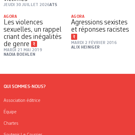
JEUDI 30 JUILLET 2026
ATS
AGORA
AGORA
Les violences
Agressions sexistes
sexuelles, un rappel
et réponses racistes
criant des inégalités
de genre
MARDI 2 FÉVRIER 2016
ALIX HEINIGER
MARDI 21 MAI 2019
NADIA BOEHLEN
QUI SOMMES-NOUS?
Association éditrice
Équipe
Chartes
Soutenir Le Courrier