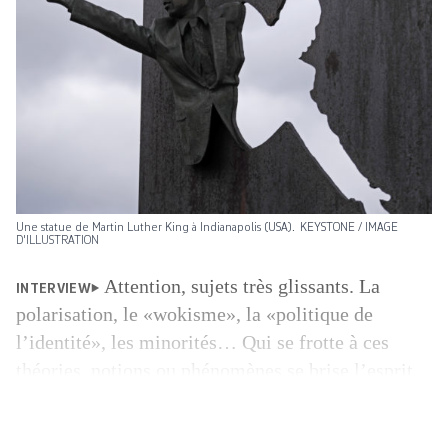
Une statue de Martin Luther King à Indianapolis (USA). KEYSTONE / IMAGE
D'ILLUSTRATION
Attention, sujets très glissants. La
INTERVIEW
polarisation, le «wokisme», la «politique de
l’identité», les minorités… Qui se frotte à ces
théories, notions ou phénomènes se brise l’esprit
sur un mur de réactions passionnées (pour ne pas
dire plus). C’est pourtant bien ce qu’aborde la