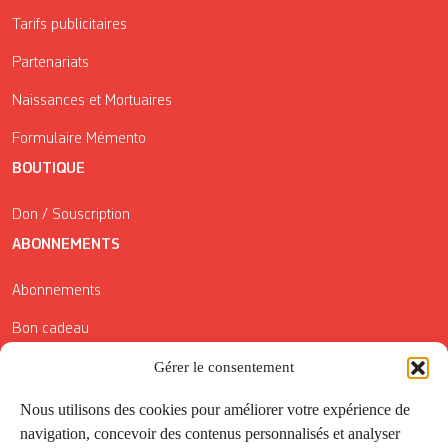
Tarifs publicitaires
Partenariats
Naissances et Mortuaires
Formulaire Mémento
BOUTIQUE
Don / Souscription
ABONNEMENTS
Abonnements
Bon cadeau
Conditions générales de vente
Gérer le consentement
Réductions de la Carte Côté Courrier
Nous utilisons des cookies pour améliorer votre expérience de
navigation, concevoir des contenus personnalisés et analyser
Application