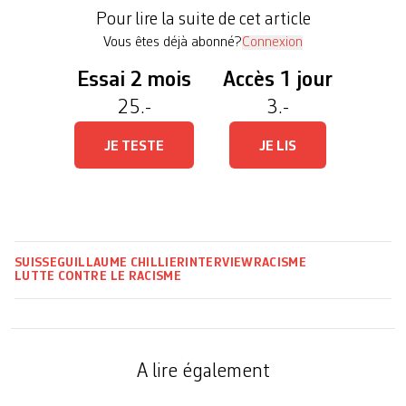
48e édition de la revue annuelle Tangram, éditée
Pour lire la suite de cet article
par la Commission fédérale contre […]
Vous êtes déjà abonné?
Connexion
Essai 2 mois
Accès 1 jour
25.-
3.-
JE TESTE
JE LIS
SUISSE
GUILLAUME CHILLIER
INTERVIEW
RACISME
LUTTE CONTRE LE RACISME
A lire également