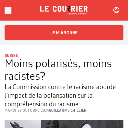
Skip to content
Le Courrier
L'essentiel, autrement
JE M'ABONNE
SUISSE
Moins polarisés, moins
racistes?
La Commission contre le racisme aborde
l’impact de la polarisation sur la
compréhension du racisme.
MARDI 29 OCTOBRE 2024
GUILLAUME CHILLIER