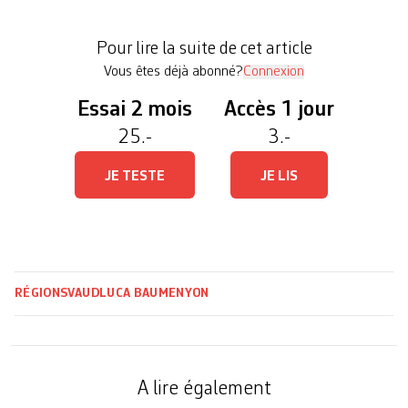
son histoire, mais aussi de celle de la région et de
la Suisse. Baptisée «Ceci n’est pas une carte», la
Pour lire la suite de cet article
nouvelle exposition temporaire de […]
Vous êtes déjà abonné?
Connexion
Essai 2 mois
Accès 1 jour
25.-
3.-
JE TESTE
JE LIS
RÉGIONS
VAUD
LUCA BAUME
NYON
A lire également