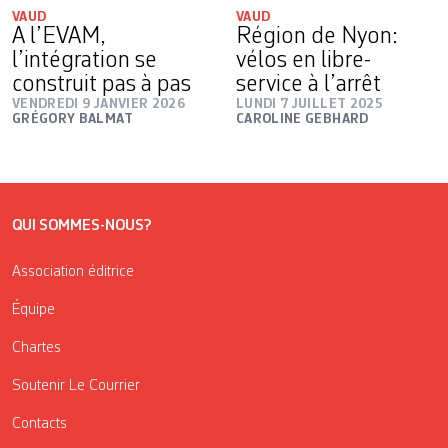
VAUD
VAUD
A l’EVAM,
Région de Nyon:
l’intégration se
vélos en libre-
construit pas à pas
service à l’arrêt
VENDREDI 9 JANVIER 2026
LUNDI 7 JUILLET 2025
GRÉGORY BALMAT
CAROLINE GEBHARD
QUI SOMMES-NOUS?
Association éditrice
Équipe
Chartes
Soutenir Le Courrier
Contacts