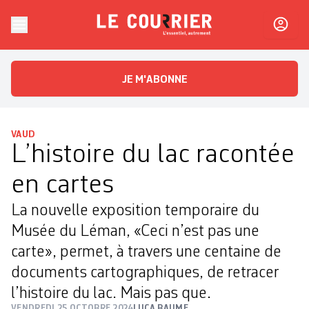
Skip to content
Le Courrier
L'essentiel, autrement
JE M'ABONNE
VAUD
L’histoire du lac racontée
en cartes
La nouvelle exposition temporaire du
Musée du Léman, «Ceci n’est pas une
carte», permet, à travers une centaine de
documents cartographiques, de retracer
l’histoire du lac. Mais pas que.
VENDREDI 25 OCTOBRE 2024
LUCA BAUME