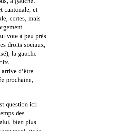
ous, à gauche.
t cantonale, et
le, certes, mais
largement
ui vote à peu près
es droits sociaux,
sé), la gauche
oits
 arrive d’être
née prochaine,
st question ici:
 temps des
elui, bien plus
uvernement, mais