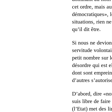
cet ordre, mais au
démocratiques», le
situations, rien n
qu’il dit être.
Si nous ne devions
servitude volontai
petit nombre sur 
désordre qui est e
dont sont empreint
d’autres s’autoris
D’abord, dire «non
suis libre de fair
(l’Etat) met des l