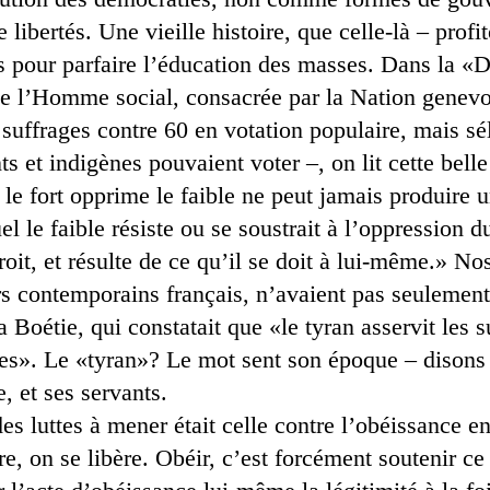
ibertés. Une vieille histoire, que celle-là – profi
s pour parfaire l’éducation des masses. Dans la «D
 de l’Homme social, consacrée par la Nation genevoi
uffrages contre 60 en votation populaire, mais sél
 et indigènes pouvaient voter –, on lit cette belle 
 le fort opprime le faible ne peut jamais produire un
el le faible résiste ou se soustrait à l’oppression du
roit, et résulte de ce qu’il se doit à lui-même.» No
 contemporains français, n’avaient pas seulement
a Boétie, qui constatait que «le tyran asservit les s
es». Le «tyran»? Le mot sent son époque – disons p
, et ses servants.
des luttes à mener était celle contre l’obéissance en
re, on se libère. Obéir, c’est forcément soutenir ce 