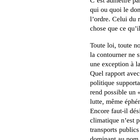
C’est admettre par
qui ou quoi le don
l’ordre. Celui du
chose que ce qu’il
Toute loi, toute n
la contourner ne s
une exception à la
Quel rapport avec
politique support
rend possible un «
lutte, même éphémè
Encore faut-il dés
climatique n’est p
transports public
dominant au nom d