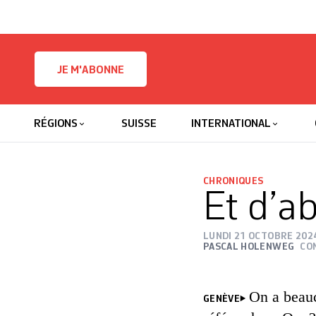
Skip to content
JE M'ABONNE
RÉGIONS
SUISSE
INTERNATIONAL
CHRONIQUES
Et d’a
LUNDI 21 OCTOBRE 202
PASCAL HOLENWEG
CO
On a beauc
GENÈVE