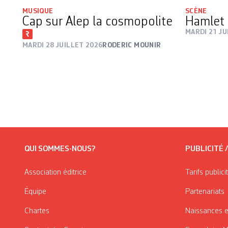
MUSIQUE
SCÈNE
Cap sur Alep la cosmopolite
Hamlet 
MARDI 21 JU
MARDI 28 JUILLET 2026
RODERIC MOUNIR
QUI SOMMES-NOUS?
PUBLICITÉ 
Association éditrice
Tarifs publici
Équipe
Partenariats
Chartes
Naissances e