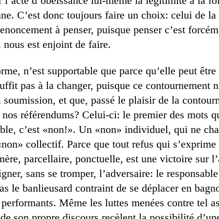
 l’acte d’obéissance lui-même la légitimité à la foi
ne. C’est donc toujours faire un choix: celui de la
 renoncement à penser, puisque penser c’est forcém
 nous est enjoint de faire.
orme, n’est supportable que parce qu’elle peut êtr
uffit pas à la changer, puisque ce contournement n
 soumission, et que, passé le plaisir de la contourne
 nos référendums? Celui-ci: le premier des mots qu
able, c’est «non!». Un «non» individuel, qui ne ch
non» collectif. Parce que tout refus qui s’exprime
re, parcellaire, ponctuelle, est une victoire sur l’
igner, sans se tromper, l’adversaire: le responsab
as le banlieusard contraint de se déplacer en bagn
s performants. Même les luttes menées contre tel as
e son propre discours recèlent la possibilité d’une