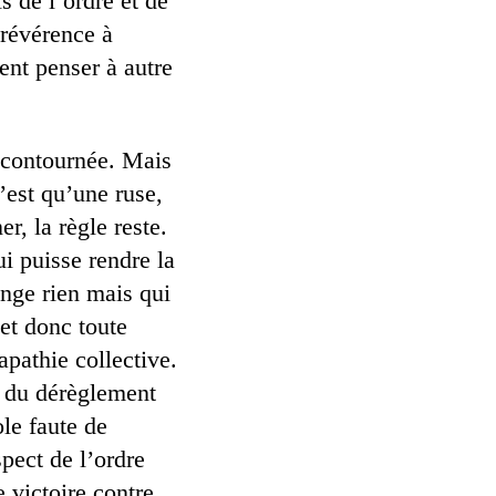
s de l’ordre et de
 révérence à
ent penser à autre
e contournée. Mais
’est qu’une ruse,
r, la règle reste.
i puisse rendre la
ange rien mais qui
 et donc toute
apathie collective.
le du dérèglement
ole faute de
pect de l’ordre
 victoire contre