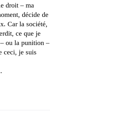
 le droit – ma
t moment, décide de
x. Car la société,
erdit, ce que je
 – ou la punition –
 ceci, je suis
.