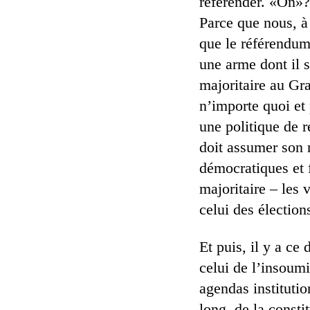
référender. «On»?
Parce que nous, à
que le référendum 
une arme dont il s
majoritaire au Gr
n’importe quoi et 
une politique de 
doit assumer son r
démocratiques et fa
majoritaire – les 
celui des élection
Et puis, il y a ce
celui de l’insoumi
agendas institutio
long, de la const