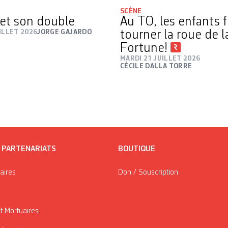
SCÈNE
et son double
Au TO, les enfants 
ILLET 2026
JORGE GAJARDO
tourner la roue de l
Fortune!
MARDI 21 JUILLET 2026
CÉCILE DALLA TORRE
/ PARTENARIATS
BOUTIQUE
taires
Don / Souscription
t Mortuaires