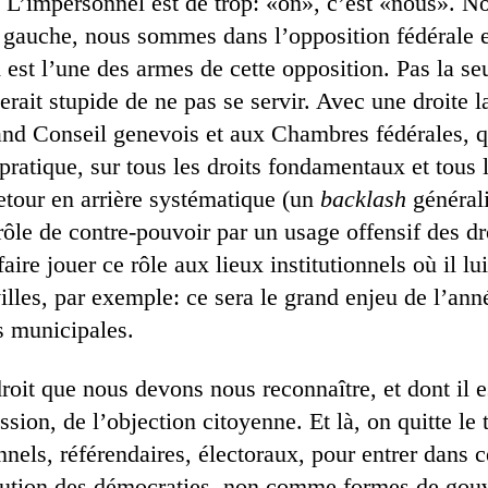
 L’impersonnel est de trop: «on», c’est «nous». N
 gauche, nous sommes dans l’opposition fédérale e
est l’une des armes de cette opposition. Pas la seu
erait stupide de ne pas se servir. Avec une droite 
and Conseil genevois et aux Chambres fédérales, q
pratique, sur tous les droits fondamentaux et tous l
retour en arrière systématique (un
backlash
générali
ôle de contre-pouvoir par un usage offensif des dr
ire jouer ce rôle aux lieux institutionnels où il lui
villes, par exemple: ce sera le grand enjeu de l’an
s municipales.
 droit que nous devons nous reconnaître, et dont il e
ssion, de l’objection citoyenne. Et là, on quitte le
nnels, référendaires, électoraux, pour entrer dans c
itution des démocraties, non comme formes de go