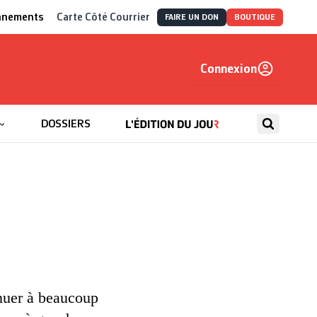
nnements
Carte Côté Courrier
FAIRE UN DON
BOUTIQUE
Connexion
, autrement
DOSSIERS
inuer à beaucoup