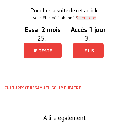
Offrir pendant une saison sept menus et autant de
Pour lire la suite de cet article
créations en tournée […]
Vous êtes déjà abonné?
Connexion
Essai 2 mois
Accès 1 jour
25.-
3.-
JE TESTE
JE LIS
CULTURE
SCÈNE
SAMUEL GOLLY
THÉÂTRE
A lire également