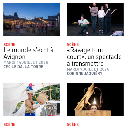
SCÈNE
SCÈNE
Le monde s’écrit à
«Ravage tout
Avignon
court», un spectacle
MARDI 14 JUILLET 2026
à transmettre
CÉCILE DALLA TORRE
MARDI 7 JUILLET 2026
CORINNE JAQUIÉRY
SCÈNE
SCÈNE