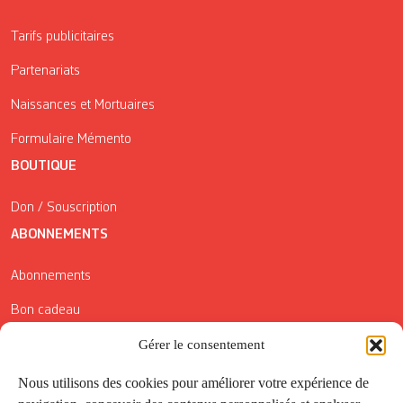
Tarifs publicitaires
Partenariats
Naissances et Mortuaires
Formulaire Mémento
BOUTIQUE
Don / Souscription
ABONNEMENTS
Abonnements
Bon cadeau
Conditions générales de vente
Gérer le consentement
Réductions de la Carte Côté Courrier
Nous utilisons des cookies pour améliorer votre expérience de