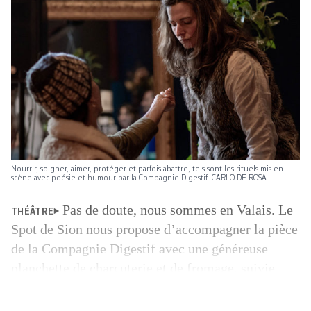
Nourrir, ­soigner, aimer, protéger et parfois abattre, tels sont les rituels mis en
scène avec poésie et humour par la Compagnie Digestif. CARLO DE ROSA
Pas de doute, nous sommes en Valais. Le
THÉÂTRE
Spot de Sion nous propose d’accompagner la pièce
de la Compagnie Digestif avec une généreuse
planchette de charcuterie et de fromage, suivie
d’une soupe revigorante. Ce délicieux accord
mets-spectacle, voici la recette de Midi Théâtre.