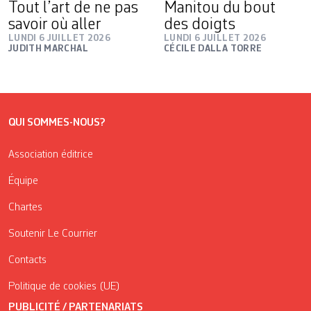
Tout l’art de ne pas
Manitou du bout
savoir où aller
des doigts
LUNDI 6 JUILLET 2026
LUNDI 6 JUILLET 2026
JUDITH MARCHAL
CÉCILE DALLA TORRE
QUI SOMMES-NOUS?
Association éditrice
Équipe
Chartes
Soutenir Le Courrier
Contacts
Politique de cookies (UE)
PUBLICITÉ / PARTENARIATS