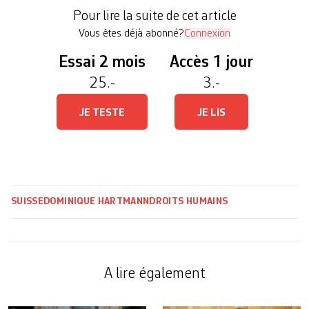
d’ATD Quart Monde, à Genève y ont contribué en
Pour lire la suite de cet article
dessins et en réflexion. La visée n’était pas […]
Vous êtes déjà abonné?
Connexion
Essai 2 mois
Accès 1 jour
25.-
3.-
JE TESTE
JE LIS
SUISSE
DOMINIQUE HARTMANN
DROITS HUMAINS
A lire également