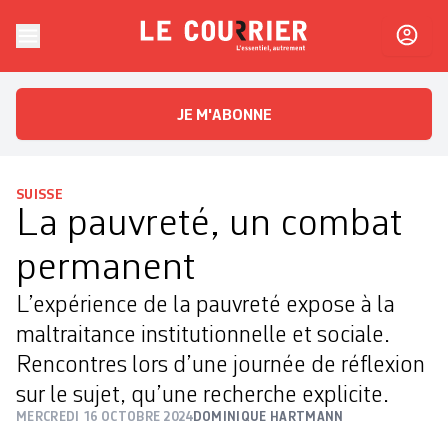
Skip to content
Le Courrier
L'essentiel, autrement
JE M'ABONNE
SUISSE
La pauvreté, un combat
permanent
L’expérience de la pauvreté expose à la
maltraitance institutionnelle et sociale.
Rencontres lors d’une journée de réflexion
sur le sujet, qu’une recherche explicite.
MERCREDI 16 OCTOBRE 2024
DOMINIQUE HARTMANN