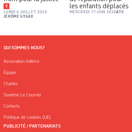
les enfants déplacés
LUNDI 6 JUILLET 2026
MERCREDI 17 JUIN 2026
ATS
JÉRÔME GYGAX
QUI SOMMES-NOUS?
Association éditrice
Équipe
Chartes
Soutenir Le Courrier
Contacts
Politique de cookies (UE)
PUBLICITÉ / PARTENARIATS