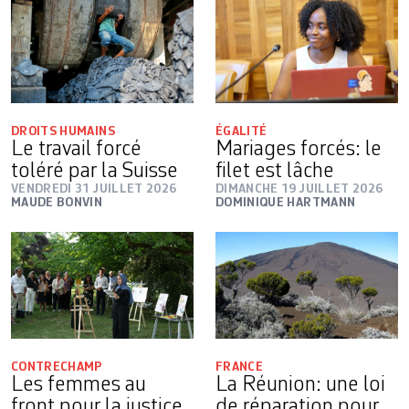
DROITS HUMAINS
ÉGALITÉ
Le travail forcé
Mariages forcés: le
toléré par la Suisse
filet est lâche
VENDREDI 31 JUILLET 2026
DIMANCHE 19 JUILLET 2026
MAUDE BONVIN
DOMINIQUE HARTMANN
CONTRECHAMP
FRANCE
Les femmes au
La Réunion: une loi
front pour la justice
de réparation pour