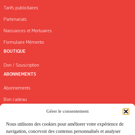
Tarifs publicitaires
Partenariats
Naissances et Mortuaires
Formulaire Mémento
BOUTIQUE
Don / Souscription
ABONNEMENTS
Abonnements
Bon cadeau
Conditions générales de vente
Gérer le consentement
Réductions de la Carte Côté Courrier
Nous utilisons des cookies pour améliorer votre expérience de
navigation, concevoir des contenus personnalisés et analyser
Application