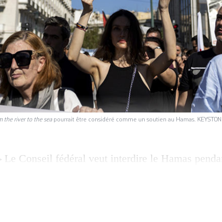
 the river to the sea
pourrait être considéré comme un soutien au Hamas. KEYSTO
Le Conseil fédéral veut interdire le Hamas penda
voit de bannir aussi des organisations apparentées 
directement, soutiennent des activités terroristes
e privative de liberté allant jusqu’à vingt ans de p
 fois que la Suisse […]