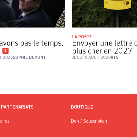
LA POSTE
avons pas le temps,
Envoyer une lettre 
i
plus cher en 2027
T 2026
SOPHIE DUPONT
JEUDI 6 AOÛT 2026
ATS
/ PARTENARIATS
BOUTIQUE
taires
Don / Souscription