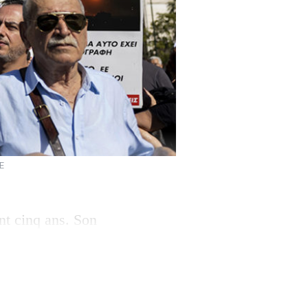
NE
nt cinq ans. Son
aux Hamas et qui
 ou l’extrémisme
rison est prévue.