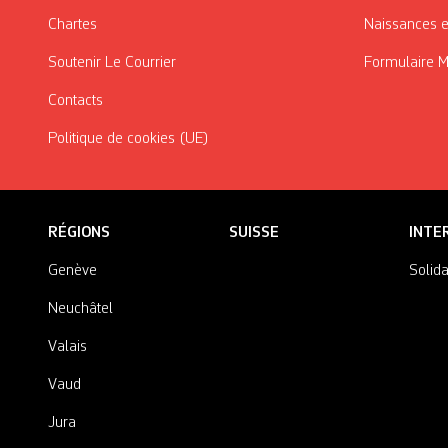
Chartes
Naissances e
Soutenir Le Courrier
Formulaire 
Contacts
Politique de cookies (UE)
RÉGIONS
SUISSE
INTE
Genève
Solida
Neuchâtel
Valais
Vaud
Jura