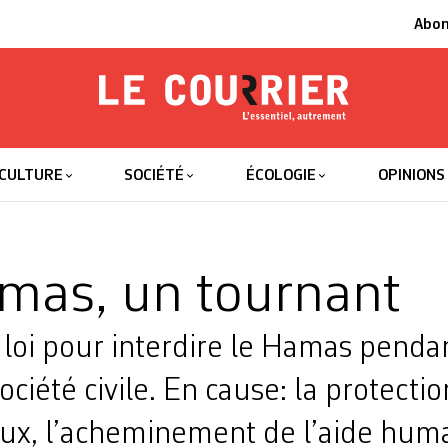
Abo
Le Courrier
L'essentiel
CULTURE
SOCIÉTÉ
ÉCOLOGIE
OPINIONS
mas, un tournant
 loi pour interdire le Hamas penda
ociété civile. En cause: la protecti
x, l’acheminement de l’aide human