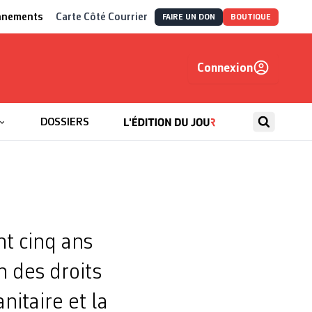
nnements
Carte Côté Courrier
FAIRE UN DON
BOUTIQUE
Connexion
, autrement
DOSSIERS
nt cinq ans
on des droits
itaire et la