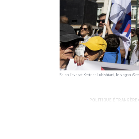
Selon l’avocat Kastriot Lubishtani, le slogan
From
POLITIQUE ÉTRANGÈRE
projet de loi pré
«indirectement ou 
violent». Une pein
C’est la première