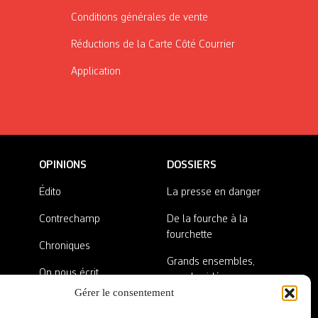
Conditions générales de vente
Réductions de la Carte Côté Courrier
Application
OPINIONS
DOSSIERS
Édito
La presse en danger
Contrechamp
De la fourche à la
fourchette
Chroniques
Grands ensembles,
On nous écrit
grandes idées
Gérer le consentement
Nos invité·es
Lieux abandonnés