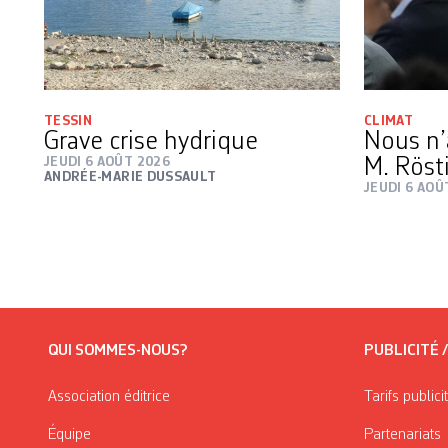
TESSIN
CLIMAT
Grave crise hydrique
Nous n’
JEUDI 6 AOÛT 2026
M. Röst
ANDRÉE-MARIE DUSSAULT
JEUDI 6 AOÛ
QUI SOMMES-NOUS?
PUBLICITÉ 
Association éditrice
Tarifs publici
Équipe
Partenariats