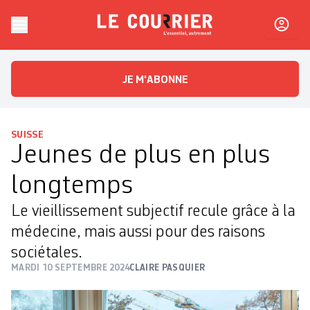
Skip to content
Le Courrier
L'essentiel, autrement
JE M'ABONNE
SUISSE
Jeunes de plus en plus
longtemps
Le vieillissement subjectif recule grâce à la
médecine, mais aussi pour des raisons
sociétales.
MARDI 10 SEPTEMBRE 2024
CLAIRE PASQUIER