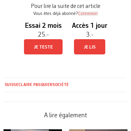
de la statistique (OFS). L’âge moyen auquel les
Pour lire la suite de cet article
personnes commencent […]
Vous êtes déjà abonné?
Connexion
Essai 2 mois
Accès 1 jour
25.-
3.-
JE TESTE
JE LIS
SUISSE
CLAIRE PASQUIER
SOCIÉTÉ
A lire également