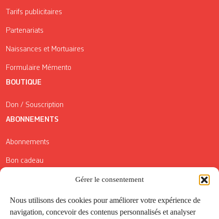
Tarifs publicitaires
Partenariats
Naissances et Mortuaires
Formulaire Mémento
BOUTIQUE
Don / Souscription
ABONNEMENTS
Abonnements
Bon cadeau
Conditions générales de vente
Gérer le consentement
Réductions de la Carte Côté Courrier
Nous utilisons des cookies pour améliorer votre expérience de
navigation, concevoir des contenus personnalisés et analyser
Application