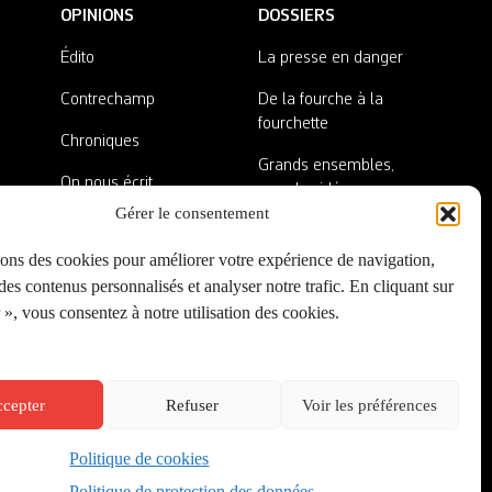
OPINIONS
DOSSIERS
Édito
La presse en danger
Contrechamp
De la fourche à la
fourchette
Chroniques
Grands ensembles,
On nous écrit
grandes idées
Gérer le consentement
Nos invité·es
Lieux abandonnés
sons des cookies pour améliorer votre expérience de navigation,
A côté de la plaque
es contenus personnalisés et analyser notre trafic. En cliquant sur
», vous consentez à notre utilisation des cookies.
cepter
Refuser
Voir les préférences
Politique de cookies
Créé par
Onepixel
&
Wonderweb
&
EPIC
Politique de protection des données