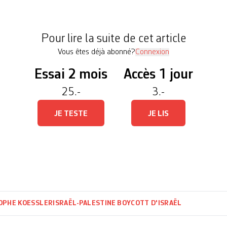
 désinvestissement et sanctions (BDS) en Suisse.
 en cause depuis plusieurs années dans des invest
Pour lire la suite de cet article
Vous êtes déjà abonné?
Connexion
Essai 2 mois
Accès 1 jour
25.-
3.-
JE TESTE
JE LIS
OPHE KOESSLER
ISRAËL-PALESTINE
BOYCOTT D'ISRAËL