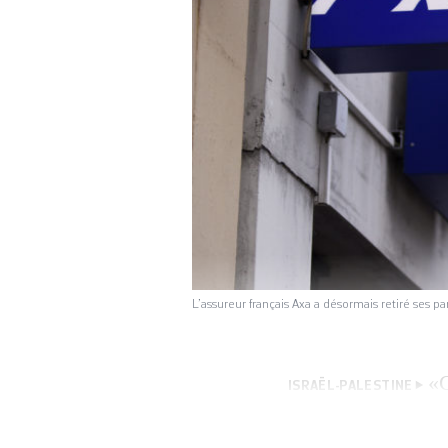
L’assureur français Axa a désormais retiré ses p
«C
ISRAËL-PALESTINE
grandes multinati
aux autres qui son