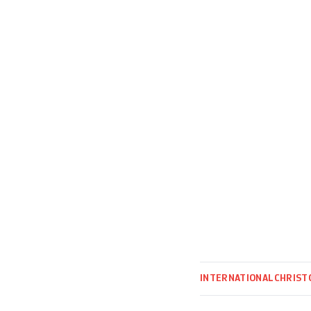
campagne Boycott,
français Axa, mis
INTERNATIONAL
CHRIST