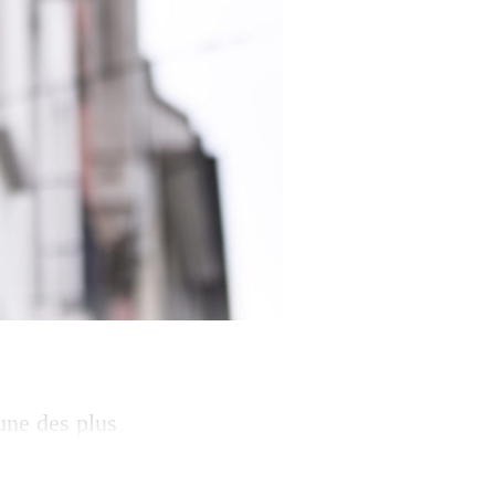
une des plus
est un message
re politique de la