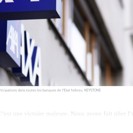
articipations dans toutes les banques de l'Etat hébreu. KEYSTONE
’est une victoire majeure. Nous avons fait plier l’
onales actives dans le domaine de l’assurance. C’
t encore complices», réagit Emilien Clerc, secrétai