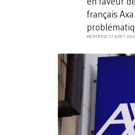
en faveur de
français Axa
problématiqu
MERCREDI 21 AOÛT 202