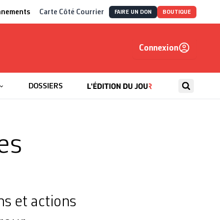
nnements
Carte Côté Courrier
FAIRE UN DON
BOUTIQUE
Connexion
, autrement
DOSSIERS
es
s et actions