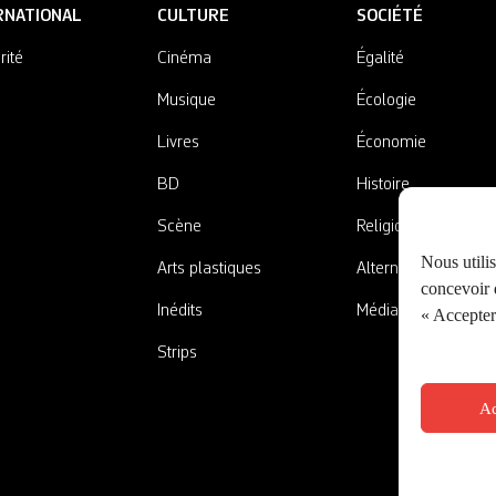
RNATIONAL
CULTURE
SOCIÉTÉ
rité
Cinéma
Égalité
Musique
Écologie
Livres
Économie
BD
Histoire
Scène
Religions
Nous utili
Arts plastiques
Alternatives
concevoir d
Inédits
Médias
« Accepter 
Strips
Ac