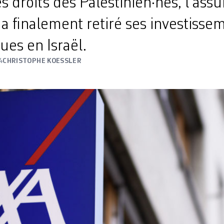
s droits des Palestinien·nes, l’ass
 a finalement retiré ses investisse
es en Israël.
4
CHRISTOPHE KOESSLER