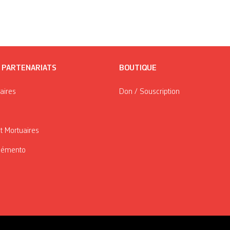
/ PARTENARIATS
BOUTIQUE
taires
Don / Souscription
t Mortuaires
Mémento