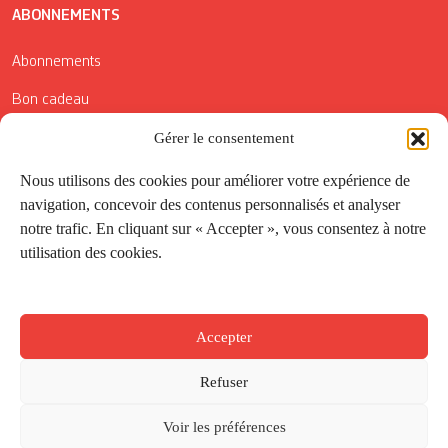
ABONNEMENTS
Abonnements
Bon cadeau
Gérer le consentement
Conditions générales de vente
Réductions de la Carte Côté Courrier
Nous utilisons des cookies pour améliorer votre expérience de
navigation, concevoir des contenus personnalisés et analyser
Application
notre trafic. En cliquant sur « Accepter », vous consentez à notre
utilisation des cookies.
Suivez-nous
Accepter
Refuser
Voir les préférences