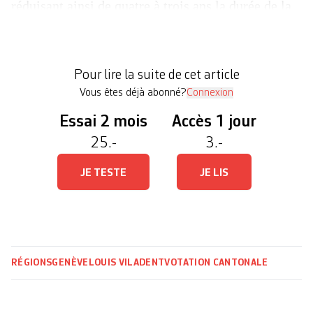
réduisant ainsi de quatre à trois ans la durée de la
formation initiale des enseignant·es en primaire.
Le projet de loi, accepté par la majorité du Grand
Conseil en février, vise à «resserrer d’un quart le
Pour lire la suite de cet article
[…]
Vous êtes déjà abonné?
Connexion
Essai 2 mois
Accès 1 jour
25.-
3.-
JE TESTE
JE LIS
RÉGIONS
GENÈVE
LOUIS VILADENT
VOTATION CANTONALE