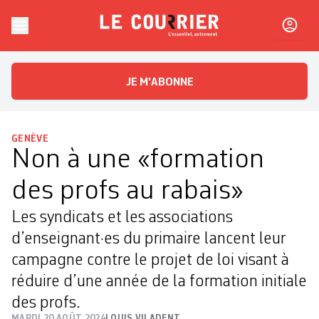
Skip to content
Le Courrier
L'essentiel, autrement
JE M'ABONNE
GENÈVE
Non à une «formation
des profs au rabais»
Les syndicats et les associations
d’enseignant·es du primaire lancent leur
campagne contre le projet de loi visant à
réduire d’une année de la formation initiale
des profs.
MARDI 20 AOÛT 2024
LOUIS VILADENT