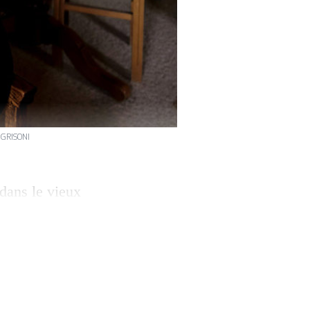
E GRISONI
 dans le vieux
ie est à six
ndus par milliers
tiste, et la