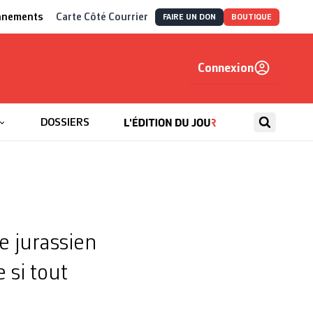
nnements
Carte Côté Courrier
FAIRE UN DON
BOUTIQUE
Connexion
, autrement
DOSSIERS
e jurassien
 si tout