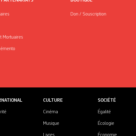
/ PARTENARIATS
BOUTIQUE
taires
Don / Souscription
t Mortuaires
Mémento
RNATIONAL
CULTURE
SOCIÉTÉ
rité
Cinéma
Égalité
Musique
Écologie
Livres
Économie