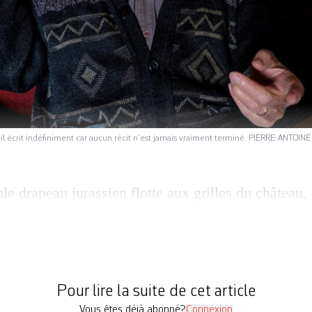
ù il écrit indéfiniment car aucun récit n’est jamais vraiment terminé. PIERRE-ANTOIN
e drapeau jurassien flotte aux grilles du château,
Au milieu de la cour une cantine, la saucisse d’Ajo
 prêt à être tranché, les enfants de la Rauracie atte
venir commémorer l’élan libérateur, l’audace sépara
Pour lire la suite de cet article
Vous êtes déjà abonné?
Connexion