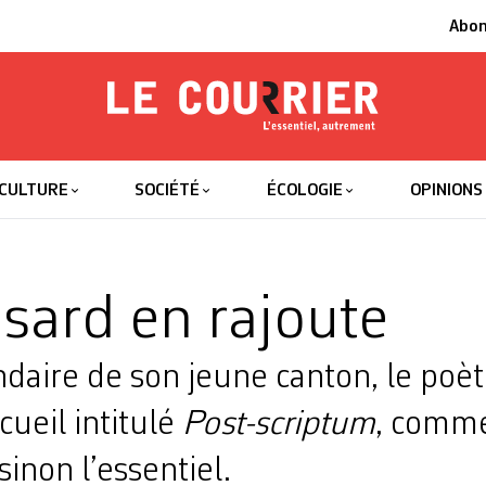
Abo
Le Courrier
L'essentiel
CULTURE
SOCIÉTÉ
ÉCOLOGIE
OPINIONS
isard en rajoute
daire de son jeune canton, le poèt
cueil intitulé
Post-scriptum
, comme
 sinon l’essentiel.