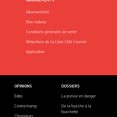
ABONNEMENTS
Abonnements
Bon cadeau
Conditions générales de vente
Réductions de la Carte Côté Courrier
Application
OPINIONS
DOSSIERS
Édito
La presse en danger
Contrechamp
De la fourche à la
fourchette
Chroniques