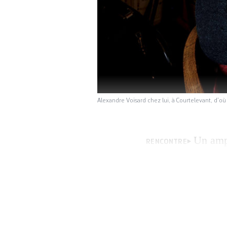
Alexandre Voisard chez lui, à Courtelevant, d’o
Un ampl
RENCONTRE
vent des utopies. 
francs, le toétché
ce week-end pour 
réponse […]