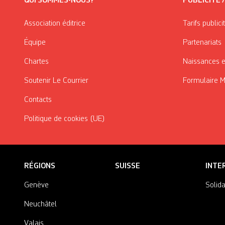
QUI SOMMES-NOUS?
PUBLICITÉ 
Association éditrice
Tarifs publici
Équipe
Partenariats
Chartes
Naissances e
Soutenir Le Courrier
Formulaire 
Contacts
Politique de cookies (UE)
RÉGIONS
SUISSE
INTE
Genève
Solida
Neuchâtel
Valais