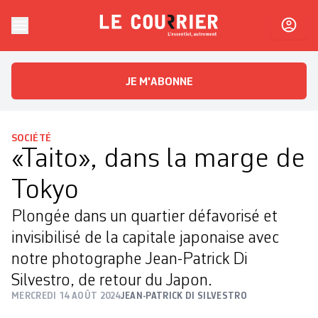
Skip to content
Le Courrier
L'essentiel, autrement
JE M'ABONNE
SOCIÉTÉ
«Taito», dans la marge de
Tokyo
Plongée dans un quartier défavorisé et
invisibilisé de la capitale japonaise avec
notre photographe Jean-Patrick Di
Silvestro, de retour du Japon.
MERCREDI 14 AOÛT 2024
JEAN-PATRICK DI SILVESTRO