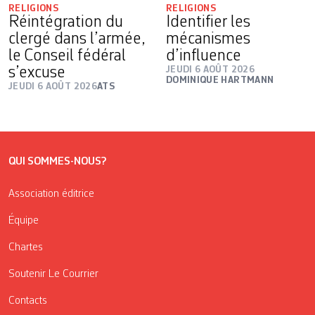
RELIGIONS
RELIGIONS
Réintégration du
Identifier les
clergé dans l’armée,
mécanismes
le Conseil fédéral
d’influence
s’excuse
JEUDI 6 AOÛT 2026
DOMINIQUE HARTMANN
JEUDI 6 AOÛT 2026
ATS
QUI SOMMES-NOUS?
Association éditrice
Équipe
Chartes
Soutenir Le Courrier
Contacts