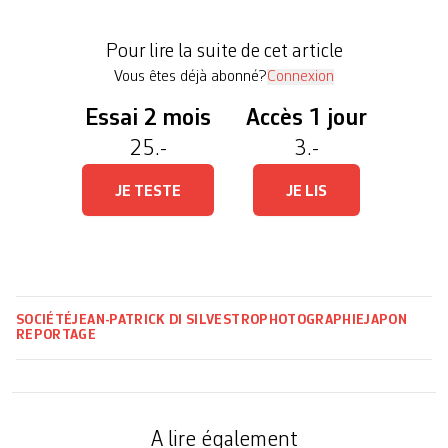
cours du XXe siècle, les parias de la société
nippone et les classes défavorisées des travailleurs
Pour lire la suite de cet article
journaliers s’y sont regroupés. Exploités sans […]
Vous êtes déjà abonné?
Connexion
Essai 2 mois
Accès 1 jour
25.-
3.-
JE TESTE
JE LIS
SOCIÉTÉ
JEAN-PATRICK DI SILVESTRO
PHOTOGRAPHIE
JAPON
REPORTAGE
A lire également