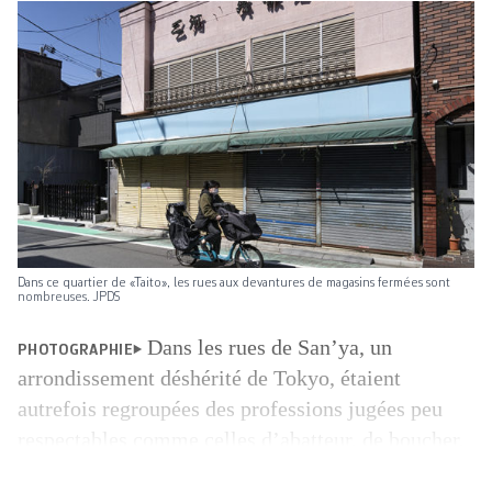
Dans ce quartier de «Taito», les rues aux devantures de magasins fermées sont
nombreuses. JPDS
Dans les rues de San’ya, un
PHOTOGRAPHIE
arrondissement déshérité de Tokyo, étaient
autrefois regroupées des professions jugées peu
respectables comme celles d’abatteur, de boucher,
d’artisan du cuir ou de croque-mort. Peu à peu, au