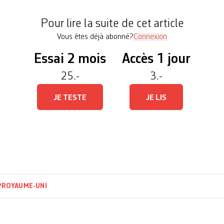
ises ces dernières années – le Brexit, l’envolée […
Pour lire la suite de cet article
Vous êtes déjà abonné?
Connexion
Essai 2 mois
Accès 1 jour
25.-
3.-
JE TESTE
JE LIS
P
ROYAUME-UNI