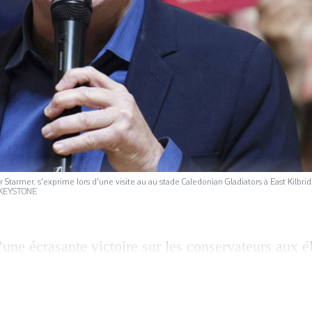
eir Starmer, s'exprime lors d'une visite au au stade Caledonian Gladiators à East Kilbrid
. KEYSTONE
’une écrasante victoire sur les conservateurs aux é
hef du parti travailliste britannique Keir Starmer a
angement» une fois à Downing Street. Il a aussi é
l». Après 14 ans d’un règne conservateur marqué 