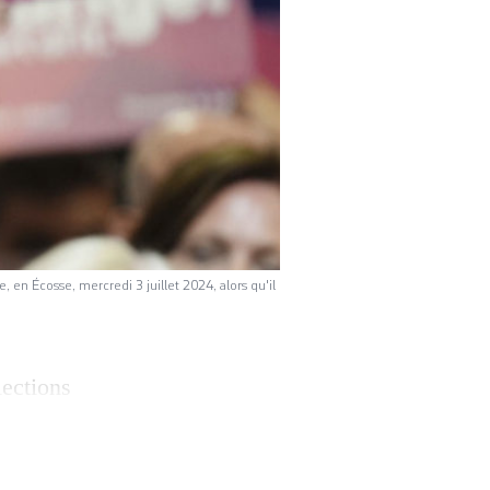
e, en Écosse, mercredi 3 juillet 2024, alors qu'il
lections
 promis vendredi
voqué «un
par une