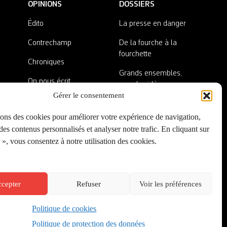
OPINIONS
DOSSIERS
Édito
La presse en danger
Contrechamp
De la fourche à la
fourchette
Chroniques
Grands ensembles,
On nous écrit
grandes idées
Gérer le consentement
Nos invité·es
Lieux abandonnés
sons des cookies pour améliorer votre expérience de navigation,
A côté de la plaque
es contenus personnalisés et analyser notre trafic. En cliquant sur
», vous consentez à notre utilisation des cookies.
cepter
Refuser
Voir les préférences
Politique de cookies
Créé par
Onepixel
&
Wonderweb
&
EPIC
Politique de protection des données