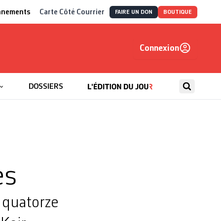
nnements
Carte Côté Courrier
FAIRE UN DON
BOUTIQUE
Connexion
, autrement
DOSSIERS
es
 quatorze