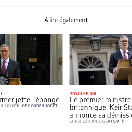
A lire également
I
ROYAUME-UNI
armer jette l’éponge
Le premier ministre
IN 2026
CHLOÉ GOUDENHOOFT
britannique, Keir St
annonce sa démiss
LUNDI 22 JUIN 2026
ATS/AFP