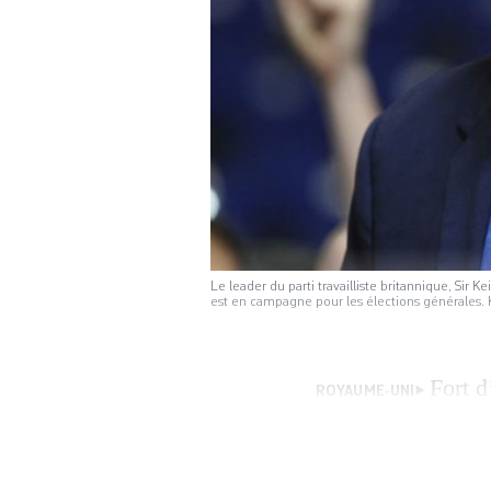
Le leader du parti travailliste britannique, Sir K
est en campagne pour les élections générales
Fort d
ROYAUME-UNI
législatives, le c
d’incarner le «ch
renouveau nationa