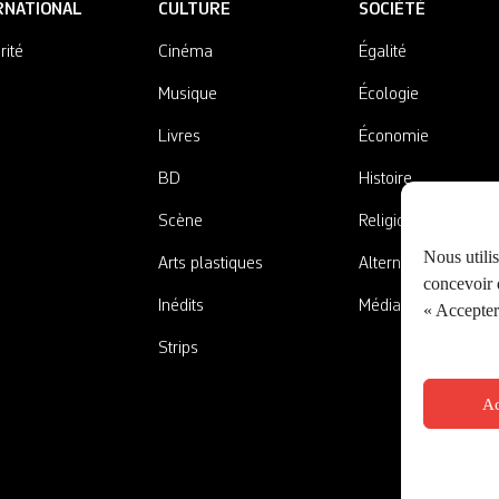
RNATIONAL
CULTURE
SOCIÉTÉ
rité
Cinéma
Égalité
Musique
Écologie
Livres
Économie
BD
Histoire
Scène
Religions
Nous utili
Arts plastiques
Alternatives
concevoir d
Inédits
Médias
« Accepter 
Strips
Ac