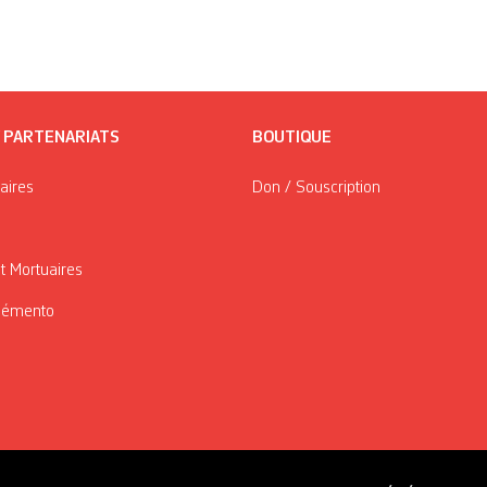
/ PARTENARIATS
BOUTIQUE
taires
Don / Souscription
t Mortuaires
Mémento