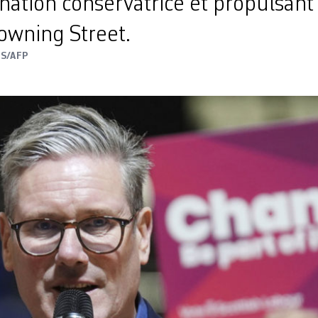
ation conservatrice et propulsant
 Downing Street.
TS/AFP