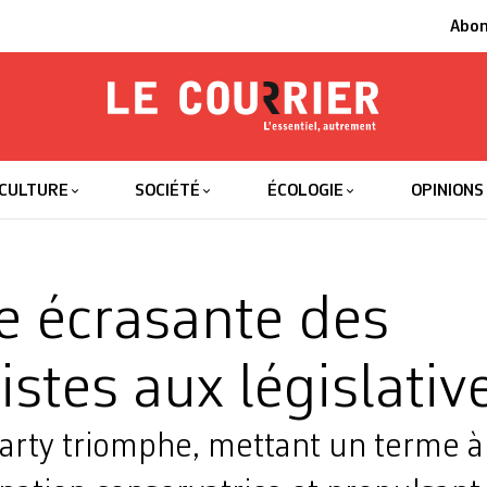
Abo
Le Courrier
L'essentiel
CULTURE
SOCIÉTÉ
ÉCOLOGIE
OPINIONS
re écrasante des
listes aux législativ
arty triomphe, mettant un terme à