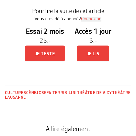
de l’exercice, les retours de la metteuse en scène
Pour lire la suite de cet article
[…]
Vous êtes déjà abonné?
Connexion
Essai 2 mois
Accès 1 jour
25.-
3.-
JE TESTE
JE LIS
CULTURE
SCÈNE
JOSEFA TERRIBILINI
THÉÂTRE DE VIDY
THÉÂTRE
LAUSANNE
A lire également