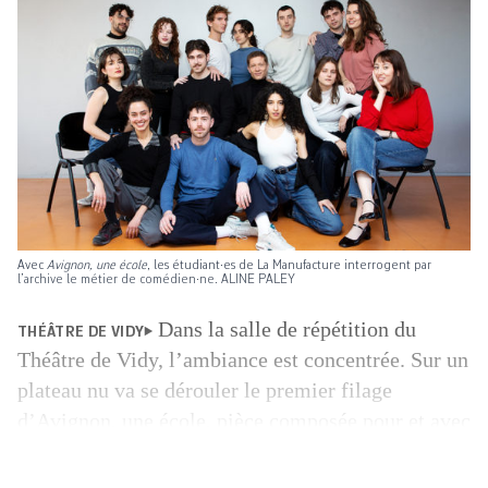
Avec
Avignon, une école
, les étudiant·es de La Manufacture interrogent par
l’archive le métier de comédien·ne. ALINE PALEY
Dans la salle de répétition du
THÉÂTRE DE VIDY
Théâtre de Vidy, l’ambiance est concentrée. Sur un
plateau nu va se ­dérouler le premier filage
d’Avignon, une école, pièce composée pour et avec
quinze étudiant·es de La Manufacture, Haute
Ecole des arts de la scène de Lausanne. Au terme