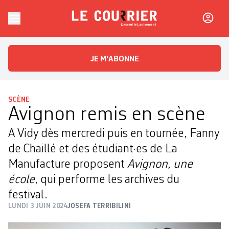
Skip to content
Le Courrier
L'essentiel, autrement
JE M'ABONNE
SCÈNE
Avignon remis en scène
A Vidy dès mercredi puis en tournée, Fanny
de Chaillé et des étudiant·es de La
Manufacture proposent
Avignon, une
école
, qui performe les archives du
festival.
LUNDI 3 JUIN 2024
JOSEFA TERRIBILINI