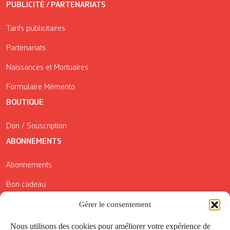
PUBLICITÉ / PARTENARIATS
Tarifs publicitaires
Partenariats
Naissances et Mortuaires
Formulaire Mémento
BOUTIQUE
Don / Souscription
ABONNEMENTS
Abonnements
Bon cadeau
Conditions générales de vente
Gérer le consentement
Réductions de la Carte Côté Courrier
Nous utilisons des cookies pour améliorer votre expérience de