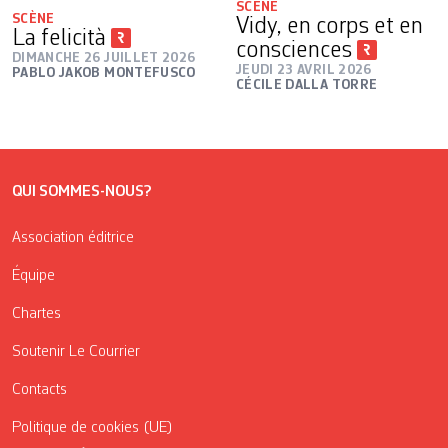
SCÈNE
SCÈNE
Vidy, en corps et en
La felicità
consciences
DIMANCHE 26 JUILLET 2026
JEUDI 23 AVRIL 2026
PABLO JAKOB MONTEFUSCO
CÉCILE DALLA TORRE
QUI SOMMES-NOUS?
Association éditrice
Équipe
Chartes
Soutenir Le Courrier
Contacts
Politique de cookies (UE)