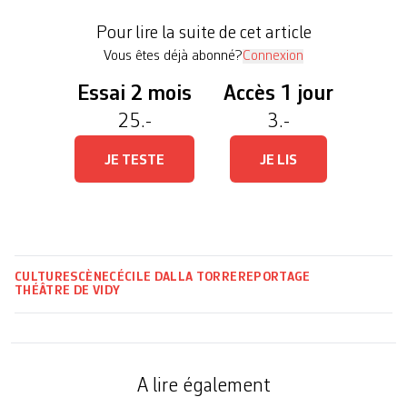
de la Cisjordanie occupée, avec l’équipe du
Pour lire la suite de cet article
spectacle. Il ne laisse pourtant rien voir […]
Vous êtes déjà abonné?
Connexion
Essai 2 mois
Accès 1 jour
25.-
3.-
JE TESTE
JE LIS
CULTURE
SCÈNE
CÉCILE DALLA TORRE
REPORTAGE
THÉÂTRE DE VIDY
A lire également