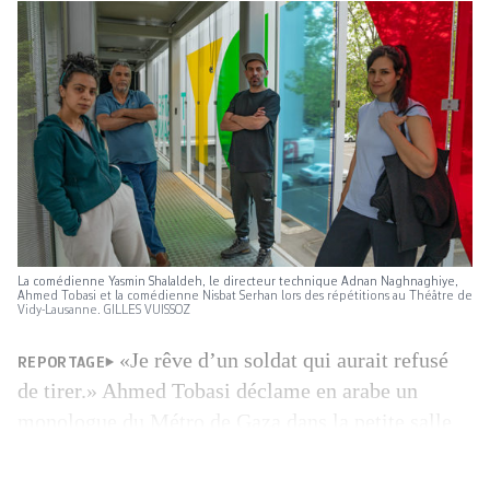
La comédienne Yasmin Shalaldeh, le directeur technique Adnan Naghnaghiye,
Ahmed Tobasi et la comédienne Nisbat Serhan lors des répétitions au Théâtre de
Vidy-Lausanne. GILLES VUISSOZ
«Je rêve d’un soldat qui aurait refusé
REPORTAGE
de tirer.» Ahmed Tobasi déclame en arabe un
monologue du Métro de Gaza dans la petite salle
de répétition du Labo à Lausanne. Le comédien
palestinien est arrivé la veille de Jénine, au nord