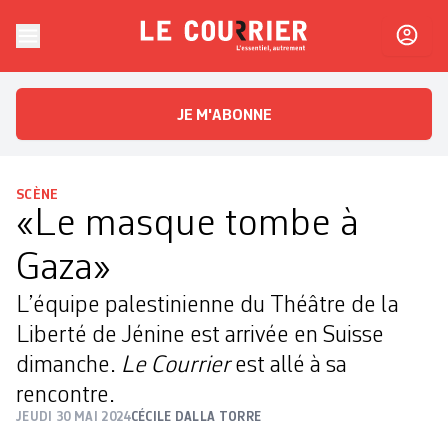
Skip to content
Le Courrier
L'essentiel, autrement
JE M'ABONNE
SCÈNE
«Le masque tombe à
Gaza»
L’équipe palestinienne du Théâtre de la
Liberté de Jénine est arrivée en Suisse
dimanche.
Le Courrier
est allé à sa
rencontre.
JEUDI 30 MAI 2024
CÉCILE DALLA TORRE