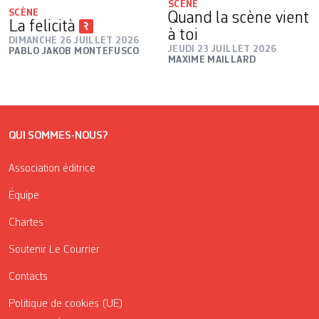
SCÈNE
SCÈNE
Quand la scène vient
La felicità
à toi
DIMANCHE 26 JUILLET 2026
JEUDI 23 JUILLET 2026
PABLO JAKOB MONTEFUSCO
MAXIME MAILLARD
QUI SOMMES-NOUS?
Association éditrice
Équipe
Chartes
Soutenir Le Courrier
Contacts
Politique de cookies (UE)