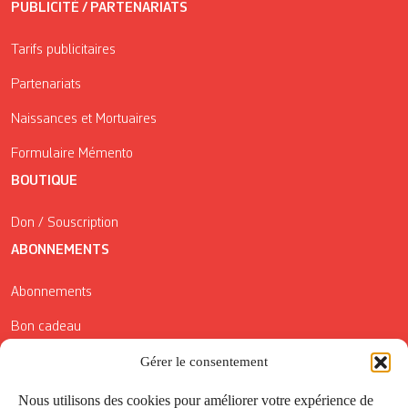
PUBLICITÉ / PARTENARIATS
Tarifs publicitaires
Partenariats
Naissances et Mortuaires
Formulaire Mémento
BOUTIQUE
Don / Souscription
ABONNEMENTS
Abonnements
Bon cadeau
Conditions générales de vente
Gérer le consentement
Réductions de la Carte Côté Courrier
Nous utilisons des cookies pour améliorer votre expérience de