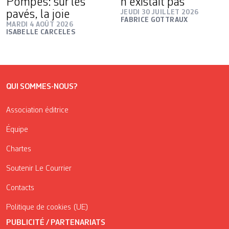
Pompes: sur les
n’existait pas
pavés, la joie
JEUDI 30 JUILLET 2026
FABRICE GOTTRAUX
MARDI 4 AOÛT 2026
ISABELLE CARCELES
QUI SOMMES-NOUS?
Association éditrice
Équipe
Chartes
Soutenir Le Courrier
Contacts
Politique de cookies (UE)
PUBLICITÉ / PARTENARIATS