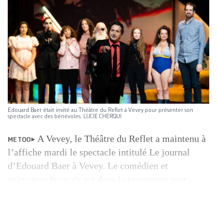
Edouard Baer était invité au Théâtre du Reflet à Vevey pour présenter son
spectacle avec des bénévoles. LUCIE CHERQUI
A Vevey, le Théâtre du Reflet a maintenu à
METOO
l’affiche mardi le spectacle intitulé Le journal
d’Edouard Baer à Vevey. Le comédien et
animateur français est dans la tourmente post
MeToo qui s’abat sur le cinéma et l’audiovisuel
français. Il est visé par une enquête de Mediapart