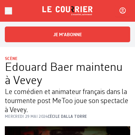
Skip to content
Le Courrier
L'essentiel, autrement
JE M'ABONNE
SCÈNE
Edouard Baer maintenu
à Vevey
Le comédien et animateur français dans la
tourmente post MeToo joue son spectacle
à Vevey.
MERCREDI 29 MAI 2024
CÉCILE DALLA TORRE