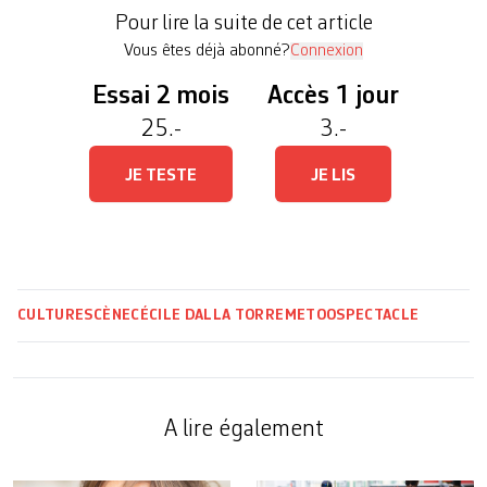
et Cheek, dans laquelle six femmes témoignent de
Pour lire la suite de cet article
[…]
Vous êtes déjà abonné?
Connexion
Essai 2 mois
Accès 1 jour
25.-
3.-
JE TESTE
JE LIS
CULTURE
SCÈNE
CÉCILE DALLA TORRE
METOO
SPECTACLE
A lire également