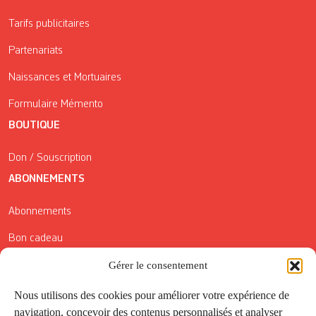
Tarifs publicitaires
Partenariats
Naissances et Mortuaires
Formulaire Mémento
BOUTIQUE
Don / Souscription
ABONNEMENTS
Abonnements
Bon cadeau
Conditions générales de vente
Gérer le consentement
Réductions de la Carte Côté Courrier
Nous utilisons des cookies pour améliorer votre expérience de
navigation, concevoir des contenus personnalisés et analyser