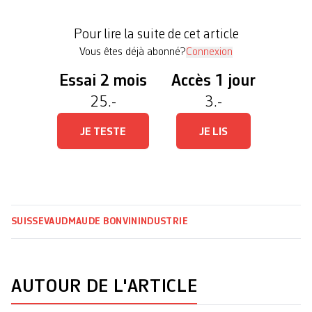
investissements de plusieurs millions, les
perspectives d’avenir restent négatives», regrette
Pour lire la suite de cet article
Claude Cornaz, […]
Vous êtes déjà abonné?
Connexion
Essai 2 mois
Accès 1 jour
25.-
3.-
JE TESTE
JE LIS
SUISSE
VAUD
MAUDE BONVIN
INDUSTRIE
AUTOUR DE L'ARTICLE