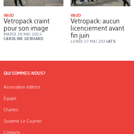
VAUD
VAUD
Vetropack craint
Vetropack: aucun
pour son image
licenciement avant
MARDI 28 MAI 2024
fin juin
CAROLINE GEBHARD
LUNDI 27 MAI 2024
ATS
QUI SOMMES-NOUS?
Association éditrice
Équipe
Chartes
Soutenir Le Courrier
Contacts