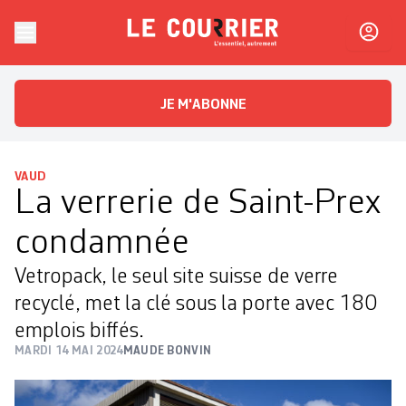
Skip to content
Le Courrier
L'essentiel, autrement
JE M'ABONNE
VAUD
La verrerie de Saint-Prex
condamnée
Vetropack, le seul site suisse de verre
recyclé, met la clé sous la porte avec 180
emplois biffés.
MARDI 14 MAI 2024
MAUDE BONVIN