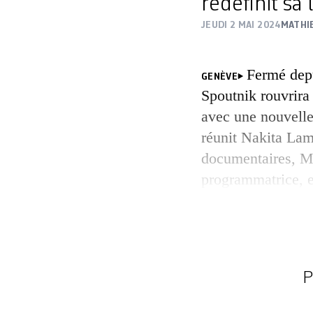
redéfinit sa 
JEUDI 2 MAI 2024
MATHI
Fermé depu
GENÈVE
Spoutnik rouvrira
avec une nouvell
réunit Nakita Lame
documentaires, M
programmatrice, e
d’art contemporain
cinéphile et milit
ligne sera à leur 
transversale, inte
P