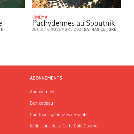
CINÉMA
e
Pachydermes au Spoutnik
RÉ
JEUDI 14 NOVEMBRE 2024
NATHAN LETORÉ
ABONNEMENTS
Abonnements
Bon cadeau
Conditions générales de vente
Réductions de la Carte Côté Courrier