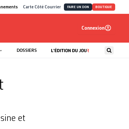
nnements
Carte Côté Courrier
FAIRE UN DON
BOUTIQUE
Connexion
, autrement
DOSSIERS
t
sine et