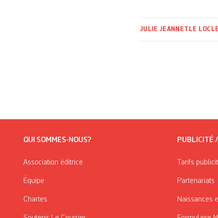
JULIE JEANNET
LE LOCL
QUI SOMMES-NOUS?
PUBLICITÉ 
Association éditrice
Tarifs publici
Équipe
Partenariats
Chartes
Naissances e