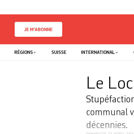
Skip to content
JE M'ABONNE
RÉGIONS
SUISSE
INTERNATIONAL
Le Locl
Stupéfactio
communal vir
décennies.