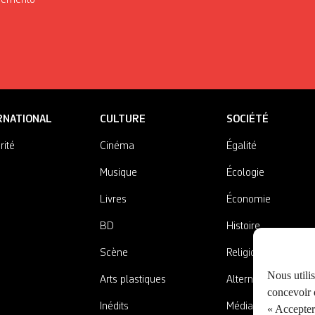
Mémento
RNATIONAL
CULTURE
SOCIÉTÉ
rité
Cinéma
Égalité
Musique
Écologie
Livres
Économie
BD
Histoire
Scène
Religions
Nous utili
Arts plastiques
Alternatives
concevoir d
Inédits
Médias
« Accepter 