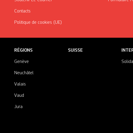
Soutenir Le Courrier
Formulaire 
Contacts
Politique de cookies (UE)
RÉGIONS
SUISSE
INTE
Genève
Solida
Neuchâtel
Valais
Vaud
Jura