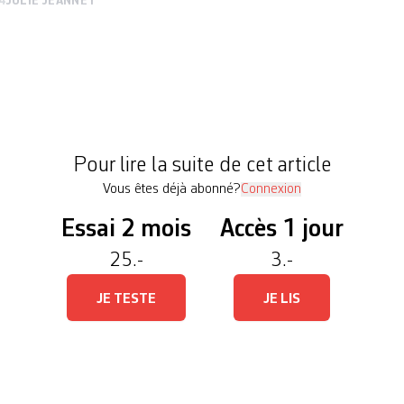
4
JULIE JEANNET
changement historique dans l’histoire du Locle. L
it du PLR, qui en a désormais trois. Les Vert·es m
basculer l’exécutif de la Mère commune à droite. Ba
he pendant des décennies, le POP cède du terrain
Pour lire la suite de cet article
Vous êtes déjà abonné?
Connexion
Essai 2 mois
Accès 1 jour
25.-
3.-
JE TESTE
JE LIS