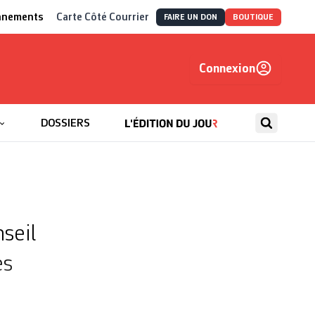
nnements
Carte Côté Courrier
FAIRE UN DON
BOUTIQUE
Connexion
, autrement
DOSSIERS
seil
es