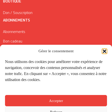
BOUTIQUE
Don / Souscription
ABONNEMENTS
Abonnements
Bon cadeau
Conditions générales de vente
Gérer le consentement
Réductions de la Carte Côté Courrier
Nous utilisons des cookies pour améliorer votre expérience de
navigation, concevoir des contenus personnalisés et analyser
Application
notre trafic. En cliquant sur « Accepter », vous consentez à notre
utilisation des cookies.
Suivez-nous
Accepter
Refuser