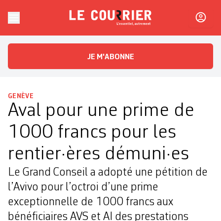
Skip to content
Le Courrier
L'essentiel, autrement
JE M'ABONNE
GENÈVE
Aval pour une prime de
1000 francs pour les
rentier·ères démuni·es
Le Grand Conseil a adopté une pétition de
l’Avivo pour l’octroi d’une prime
exceptionnelle de 1000 francs aux
bénéficiaires AVS et AI des prestations