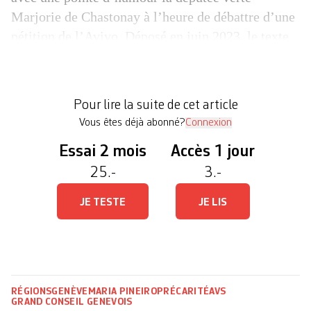
Marjorie de Chastonay à l’heure de débattre d’une
pétition de l’Avivo. Déposé en juin 2023, le texte
de l’Association de défense et de détente des
retraité·es demande une «prime de solidarité
exceptionnelle de 1000 francs pour les rentiers
Pour lire la suite de cet article
AVS/AI au bénéfice […]
Vous êtes déjà abonné?
Connexion
Essai 2 mois
Accès 1 jour
25.-
3.-
JE TESTE
JE LIS
RÉGIONS
GENÈVE
MARIA PINEIRO
PRÉCARITÉ
AVS
GRAND CONSEIL GENEVOIS