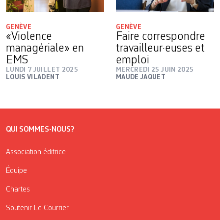
GENÈVE
GENÈVE
«Violence
Faire correspondre
managériale» en
travailleur·euses et
EMS
emploi
LUNDI 7 JUILLET 2025
MERCREDI 25 JUIN 2025
LOUIS VILADENT
MAUDE JAQUET
QUI SOMMES-NOUS?
Association éditrice
Équipe
Chartes
Soutenir Le Courrier