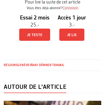
Pour lire la suite de cet article
indemnités liées à l’assurance perte de gain […]
Vous êtes déjà abonné?
Connexion
Essai 2 mois
Accès 1 jour
25.-
3.-
JE TESTE
JE LIS
RÉGIONS
GENÈVE
IÑAKI DÜNNER
TRAVAIL
AUTOUR DE L'ARTICLE