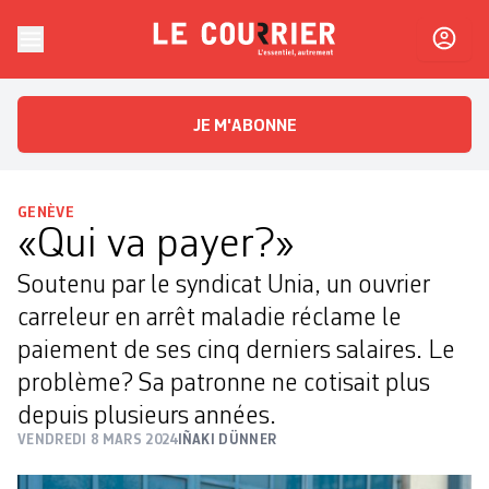
Skip to content
Le Courrier
L'essentiel, autrement
JE M'ABONNE
GENÈVE
«Qui va payer?»
Soutenu par le syndicat Unia, un ouvrier
carreleur en arrêt maladie réclame le
paiement de ses cinq derniers salaires. Le
problème? Sa patronne ne cotisait plus
depuis plusieurs années.
VENDREDI 8 MARS 2024
IÑAKI DÜNNER