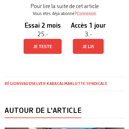
de proue de ce mouvement débuté pendant la
Pour lire la suite de cet article
pandémie […]
Vous êtes déjà abonné?
Connexion
Essai 2 mois
Accès 1 jour
25.-
3.-
JE TESTE
JE LIS
RÉGIONS
VAUD
SELVER KABACALMAN
LUTTE SYNDICALE
AUTOUR DE L'ARTICLE