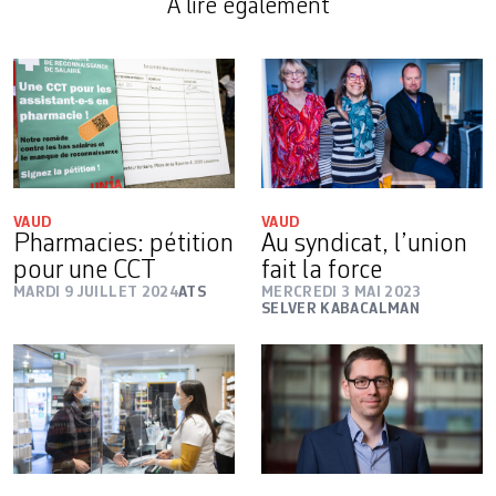
A lire également
VAUD
VAUD
Pharmacies: pétition
Au syndicat, l’union
pour une CCT
fait la force
MARDI 9 JUILLET 2024
ATS
MERCREDI 3 MAI 2023
SELVER KABACALMAN