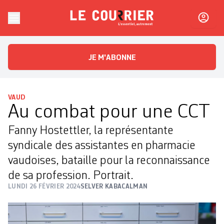
Skip to content
Le Courrier
L'essentiel, autrement
JE M'ABONNE
VAUD
Au combat pour une CCT
Fanny Hostettler, la représentante
syndicale des assistantes en pharmacie
vaudoises, bataille pour la reconnaissance
de sa profession. Portrait.
LUNDI 26 FÉVRIER 2024
SELVER KABACALMAN