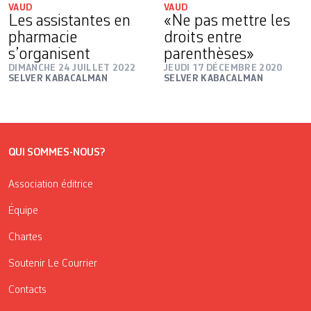
VAUD
VAUD
Les assistantes en
«Ne pas mettre les
pharmacie
droits entre
s’organisent
parenthèses»
DIMANCHE 24 JUILLET 2022
JEUDI 17 DÉCEMBRE 2020
SELVER KABACALMAN
SELVER KABACALMAN
QUI SOMMES-NOUS?
Association éditrice
Équipe
Chartes
Soutenir Le Courrier
Contacts