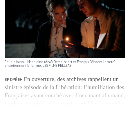
Couple bancal, Madeleine (Anaïs Demoustier) et François (Vincent Lacoste)
entretiennent la flamme. LES FILMS PELLÉAS
En ouverture, des archives rappellent un
EPOPÉE
sinistre épisode de la Libération: l’humiliation des
Françaises ayant couché avec l’occupant allemand,
tondues en public. Ces images terribles donnent la
mesure du traumatisme de Madeleine (Anaïs
Demoustier), que l’on voit effacer une croix
gammée dessinée sur son ventre arrondi, dans une