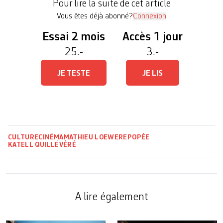
Pour lire la suite de cet article
séquence en noir et blanc qui fait […]
Vous êtes déjà abonné?
Connexion
Essai 2 mois
Accès 1 jour
25.-
3.-
JE TESTE
JE LIS
CULTURE
CINÉMA
MATHIEU LOEWER
EPOPÉE
KATELL QUILLÉVÉRÉ
A lire également