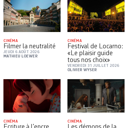
CINÉMA
CINÉMA
Filmer la neutralité
Festival de Locarno:
JEUDI 6 AOÛT 2026
«Le plaisir guide
MATHIEU LOEWER
tous nos choix»
VENDREDI 31 JUILLET 2026
OLIVIER WYSER
CINÉMA
CINÉMA
Ecriture à l’encre
Les démons de la