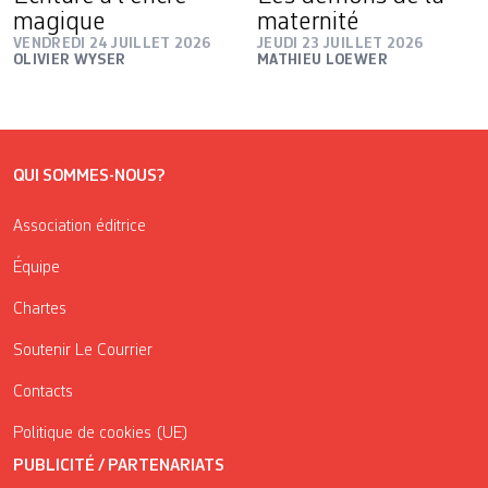
magique
maternité
VENDREDI 24 JUILLET 2026
JEUDI 23 JUILLET 2026
OLIVIER WYSER
MATHIEU LOEWER
QUI SOMMES-NOUS?
Association éditrice
Équipe
Chartes
Soutenir Le Courrier
Contacts
Politique de cookies (UE)
PUBLICITÉ / PARTENARIATS