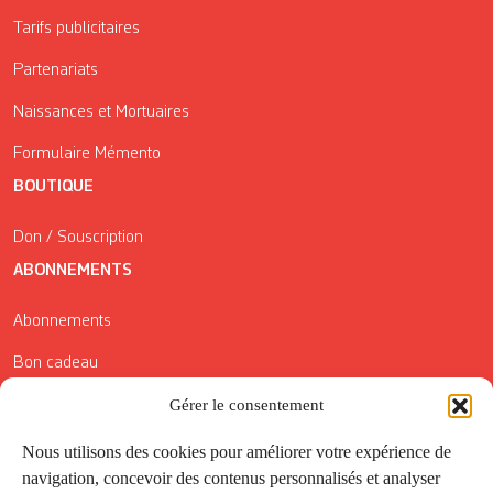
Tarifs publicitaires
Partenariats
Naissances et Mortuaires
Formulaire Mémento
BOUTIQUE
Don / Souscription
ABONNEMENTS
Abonnements
Bon cadeau
Conditions générales de vente
Gérer le consentement
Réductions de la Carte Côté Courrier
Nous utilisons des cookies pour améliorer votre expérience de
navigation, concevoir des contenus personnalisés et analyser
Application