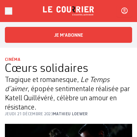
Skip to content
Le Courrier
L'essentiel, autrement
JE M'ABONNE
CINÉMA
Cœurs solidaires
Tragique et romanesque,
Le Temps
d’aimer
, épopée sentimentale réalisée par
Katell Quillévéré, célèbre un amour en
résistance.
JEUDI 21 DÉCEMBRE 2023
MATHIEU LOEWER