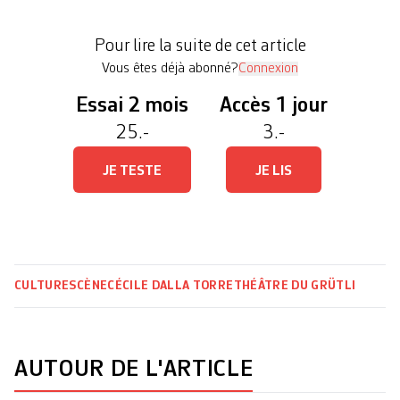
Genève, annonce la Ville. Parmi onze
candidatures, celle du metteur en scène, traducteur
Pour lire la suite de cet article
et dramaturge genevois a […]
Vous êtes déjà abonné?
Connexion
Essai 2 mois
Accès 1 jour
25.-
3.-
JE TESTE
JE LIS
CULTURE
SCÈNE
CÉCILE DALLA TORRE
THÉÂTRE DU GRÜTLI
AUTOUR DE L'ARTICLE