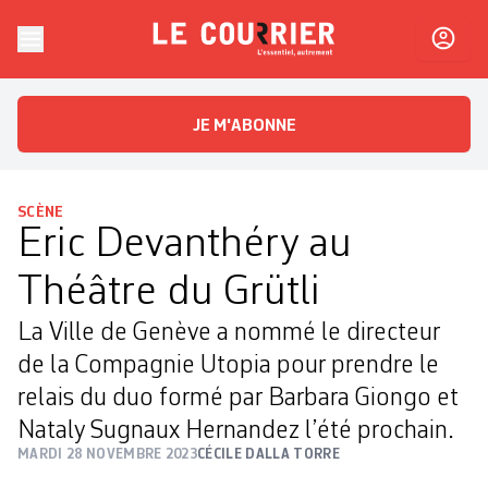
Skip to content
Le Courrier
L'essentiel, autrement
JE M'ABONNE
SCÈNE
Eric Devanthéry ­au
Théâtre du Grütli
La Ville de Genève a nommé le directeur
de la Compagnie Utopia pour prendre le
relais du duo formé par Barbara Giongo et
Nataly Sugnaux Hernandez l’été prochain.
MARDI 28 NOVEMBRE 2023
CÉCILE DALLA TORRE