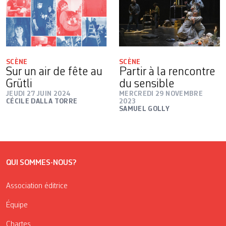
SCÈNE
SCÈNE
Sur un air de fête au
Partir à la rencontre
Grütli
du sensible
JEUDI 27 JUIN 2024
MERCREDI 29 NOVEMBRE
CÉCILE DALLA TORRE
2023
SAMUEL GOLLY
QUI SOMMES-NOUS?
Association éditrice
Équipe
Chartes