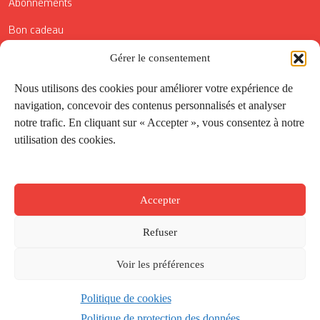
Abonnements
Bon cadeau
Conditions générales de vente
Gérer le consentement
Réductions de la Carte Côté Courrier
Nous utilisons des cookies pour améliorer votre expérience de
navigation, concevoir des contenus personnalisés et analyser
Application
notre trafic. En cliquant sur « Accepter », vous consentez à notre
utilisation des cookies.
Suivez-nous
Accepter
Refuser
Voir les préférences
Politique de cookies
Créé par
Onepixel
&
Wonderweb
&
EPIC
Politique de protection des données