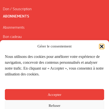
Don / Souscription
ABONNEMENTS
Abonnements
Bon cadeau
Conditions générales de vente
Gérer le consentement
Réductions de la Carte Côté Courrier
Nous utilisons des cookies pour améliorer votre expérience de
navigation, concevoir des contenus personnalisés et analyser
Application
notre trafic. En cliquant sur « Accepter », vous consentez à notre
utilisation des cookies.
Suivez-nous
Accepter
Refuser