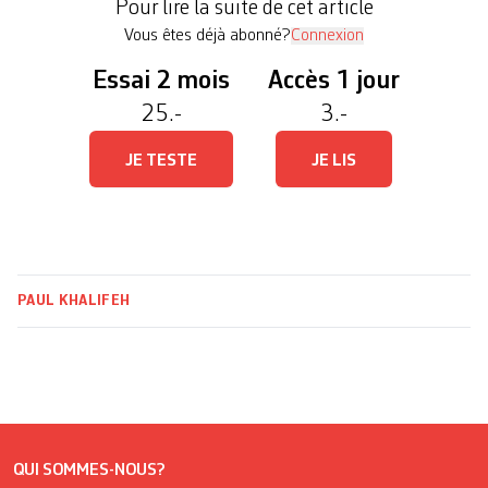
Pour lire la suite de cet article
sur un front de 120 km allant du Golan syrien […]
Vous êtes déjà abonné?
Connexion
Essai 2 mois
Accès 1 jour
25.-
3.-
JE TESTE
JE LIS
PAUL KHALIFEH
QUI SOMMES-NOUS?