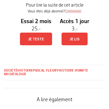
construction alentour, elle s’est peu à peu effacée
Pour lire la suite de cet article
sous la végétation et les alluvions. Mais […]
Vous êtes déjà abonné?
Connexion
Essai 2 mois
Accès 1 jour
25.-
3.-
JE TESTE
JE LIS
SOCIÉTÉ
HISTOIRE
PASCAL FLEURY
HISTOIRE VIVANTE
ARCHÉOLOGIE
A lire également