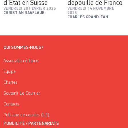
d’Etat en Suisse
dépouille de Franco
VENDREDI 20 FÉVRIER 2026
VENDREDI 14 NOVEMBRE
CHRISTIAN RAAFLAUB
2025
CHARLES GRANDJEAN
QUI SOMMES-NOUS?
Association éditrice
Équipe
Chartes
Soutenir Le Courrier
Contacts
Politique de cookies (UE)
PUBLICITÉ / PARTENARIATS