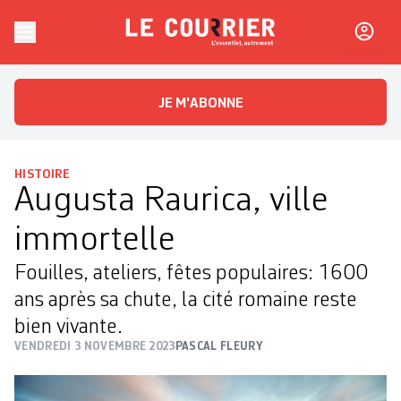
Skip to content
Le Courrier
L'essentiel, autrement
JE M'ABONNE
HISTOIRE
Augusta Raurica, ville
immortelle
Fouilles, ateliers, fêtes populaires: 1600
ans après sa chute, la cité romaine reste
bien vivante.
VENDREDI 3 NOVEMBRE 2023
PASCAL FLEURY