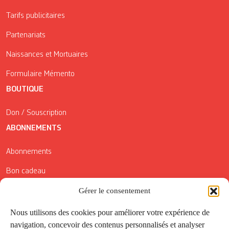
Tarifs publicitaires
Partenariats
Naissances et Mortuaires
Formulaire Mémento
BOUTIQUE
Don / Souscription
ABONNEMENTS
Abonnements
Bon cadeau
Conditions générales de vente
Gérer le consentement
Réductions de la Carte Côté Courrier
Nous utilisons des cookies pour améliorer votre expérience de
navigation, concevoir des contenus personnalisés et analyser