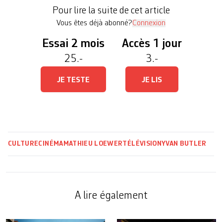
suisse qui débute à la TV romande dans les années
Pour lire la suite de cet article
[…]
Vous êtes déjà abonné?
Connexion
Essai 2 mois
Accès 1 jour
25.-
3.-
JE TESTE
JE LIS
CULTURE
CINÉMA
MATHIEU LOEWER
TÉLÉVISION
YVAN BUTLER
A lire également