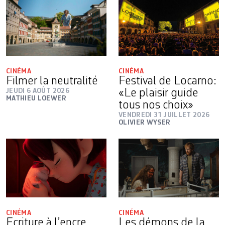
CINÉMA
CINÉMA
Filmer la neutralité
Festival de Locarno:
JEUDI 6 AOÛT 2026
«Le plaisir guide
MATHIEU LOEWER
tous nos choix»
VENDREDI 31 JUILLET 2026
OLIVIER WYSER
CINÉMA
CINÉMA
Ecriture à l’encre
Les démons de la