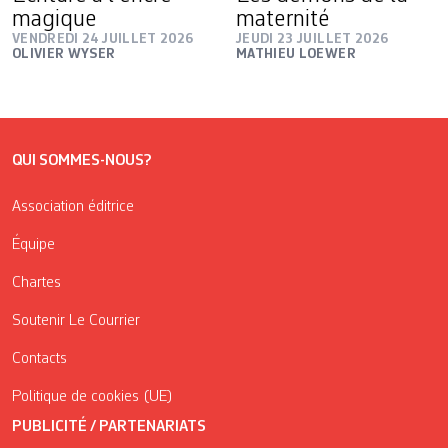
magique
maternité
VENDREDI 24 JUILLET 2026
JEUDI 23 JUILLET 2026
OLIVIER WYSER
MATHIEU LOEWER
QUI SOMMES-NOUS?
Association éditrice
Équipe
Chartes
Soutenir Le Courrier
Contacts
Politique de cookies (UE)
PUBLICITÉ / PARTENARIATS