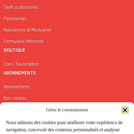
Tarifs publicitaires
Partenariats
Naissances et Mortuaires
Formulaire Mémento
BOUTIQUE
Don / Souscription
ABONNEMENTS
Abonnements
Bon cadeau
Conditions générales de vente
Gérer le consentement
Réductions de la Carte Côté Courrier
Nous utilisons des cookies pour améliorer votre expérience de
navigation, concevoir des contenus personnalisés et analyser
Application