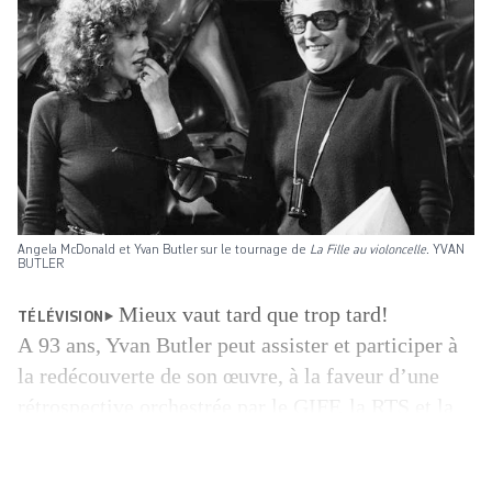
Angela McDonald et Yvan Butler sur le tournage de
La Fille au violoncelle
. YVAN
BUTLER
Mieux vaut tard que trop tard!
TÉLÉVISION
A 93 ans, Yvan Butler peut assister et participer à
la redécouverte de son œuvre, à la ­faveur d’une
rétrospective orchestrée par le GIFF, la RTS et la
Cinémathèque suisse. Si le réalisateur genevois
appartient à la génération du Nouveau cinéma