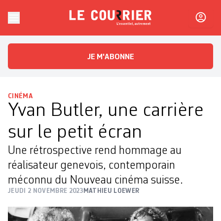
Skip to content
Le Courrier
L'essentiel, autrement
JE M'ABONNE
CINÉMA
Yvan Butler, une carrière
sur le petit écran
Une rétrospective rend hommage au
réalisateur genevois, contemporain
méconnu du Nouveau cinéma suisse.
JEUDI 2 NOVEMBRE 2023
MATHIEU LOEWER