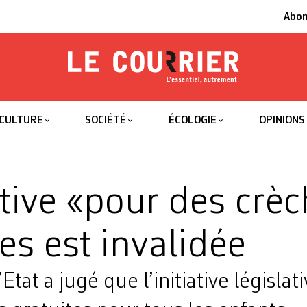
Abo
Le Courrier
L'essentiel
CULTURE
SOCIÉTÉ
ÉCOLOGIE
OPINIONS
ative «pour des crè
es est invalidée
Etat a jugé que l’initiative législa