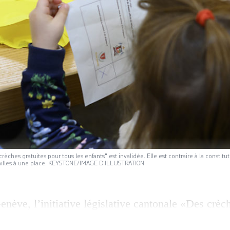
 crèches gratuites pour tous les enfants" est invalidée. Elle est contraire à la consti
familles à une place. KEYSTONE/IMAGE D'ILLUSTRATION
enève, l’initiative législative cantonale «Des crèc
 de la Liste d’Union populaire (LUP), est invalidée.