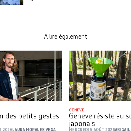
A lire également
GENÈVE
on des petits gestes
Genève résiste au s
japonais
T 2026
LAURA MORALES VEGA
MERCREDI 5 AOÛT 2026
ABIGAIL