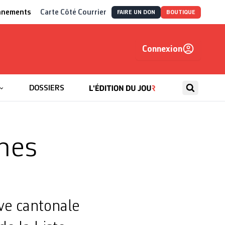
nnements
Carte Côté Courrier
FAIRE UN DON
BOUTIQUE
Connexion
, autrement
DOSSIERS
ches
tive cantonale