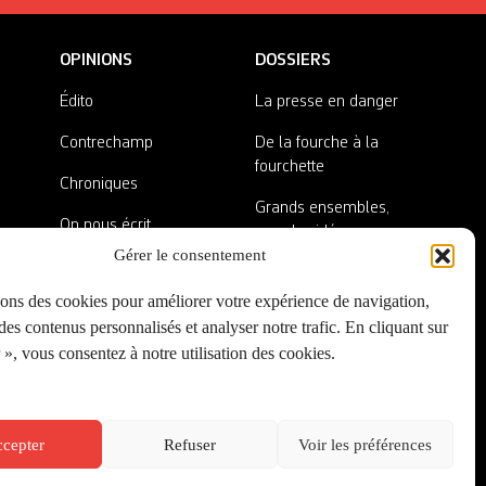
OPINIONS
DOSSIERS
Édito
La presse en danger
Contrechamp
De la fourche à la
fourchette
Chroniques
Grands ensembles,
On nous écrit
grandes idées
Gérer le consentement
Nos invité·es
Lieux abandonnés
sons des cookies pour améliorer votre expérience de navigation,
A côté de la plaque
es contenus personnalisés et analyser notre trafic. En cliquant sur
», vous consentez à notre utilisation des cookies.
cepter
Refuser
Voir les préférences