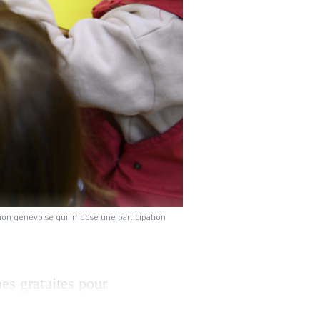
tution genevoise qui impose une participation
hes gratuites pour
 Elle est