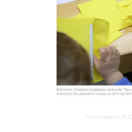
A Genève, l'initiative législative cantonale "Des
financière des parents et exclut un droit des 
A G
PETITE ENFANCE
tous les enfants»,