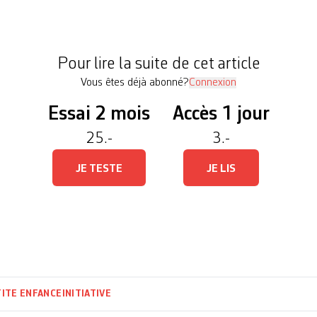
stitution genevoise qui impose une participation f
un droit des familles à une place. Le Conseil d’Etat
re entièrement nulle, a-t-il annoncé […]
Pour lire la suite de cet article
Vous êtes déjà abonné?
Connexion
Essai 2 mois
Accès 1 jour
25.-
3.-
JE TESTE
JE LIS
ITE ENFANCE
INITIATIVE