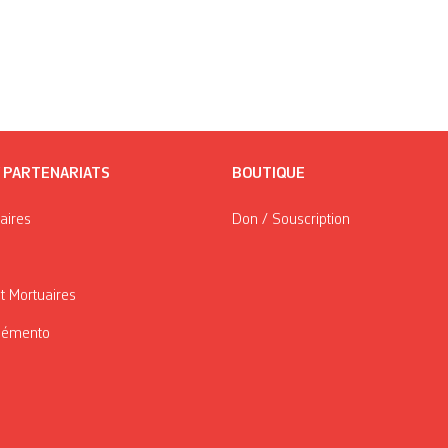
/ PARTENARIATS
BOUTIQUE
taires
Don / Souscription
t Mortuaires
Mémento