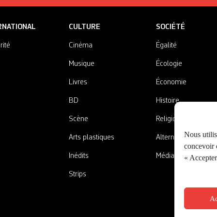
RNATIONAL
CULTURE
SOCIÉTÉ
rité
Cinéma
Égalité
Musique
Écologie
Livres
Économie
BD
Histoire
Scène
Religions
Nous utili
Arts plastiques
Alternatives
concevoir d
Inédits
Médias
« Accepter 
Strips
Ac