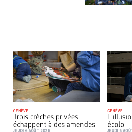
GENÈVE
GENÈVE
Trois crèches privées
L’illusi
échappent à des amendes
écolo
JEUDI 6 AOÛT 2026
JEUDI 6 AOÛ