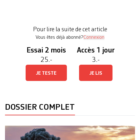
témoignent ici de leur état de choc, loin d’être
levé. S’affirmant propalestiniennes et défendant la
création d’un Etat pour le peuple palestinien libre,
Pour lire la suite de cet article
autodéterminé, démocratique et […]
Vous êtes déjà abonné?
Connexion
Essai 2 mois
Accès 1 jour
25.-
3.-
JE TESTE
JE LIS
DOSSIER COMPLET