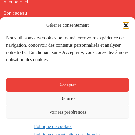
Abonnements
Bon cadeau
Conditions générales de vente
Gérer le consentement
Réductions de la Carte Côté Courrier
Nous utilisons des cookies pour améliorer votre expérience de
navigation, concevoir des contenus personnalisés et analyser
Application
notre trafic. En cliquant sur « Accepter », vous consentez à notre
utilisation des cookies.
Suivez-nous
Accepter
Refuser
Voir les préférences
Politique de cookies
Créé par
Onepixel
&
Wonderweb
&
EPIC
Politique de protection des données