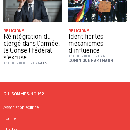
RELIGIONS
RELIGIONS
Réintégration du
Identifier les
clergé dans l’armée,
mécanismes
le Conseil fédéral
d’influence
s’excuse
JEUDI 6 AOÛT 2026
DOMINIQUE HARTMANN
JEUDI 6 AOÛT 2026
ATS
QUI SOMMES-NOUS?
Association éditrice
Équipe
Chartes