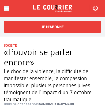
Skip to content
Le Courrier
L'essentiel, autrement
JE M'ABONNE
SOCIÉTÉ
«Pouvoir se parler
encore»
Le choc de la violence, la difficulté de
manifester ensemble, la compassion
impossible: plusieurs personnes juives
témoignent de l’impact d’un 7 octobre
traumatique.
JEUDI 26 OCTOBRE 2023
DOMINIQUE HARTMANN