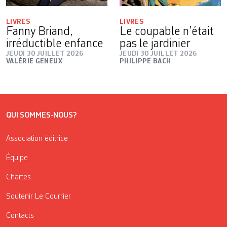
LIVRES
LIVRES
Fanny Briand,
Le coupable n’était
irréductible enfance
pas le jardinier
JEUDI 30 JUILLET 2026
JEUDI 30 JUILLET 2026
VALÉRIE GENEUX
PHILIPPE BACH
QUI SOMMES-NOUS?
Association éditrice
Équipe
Chartes
Soutenir Le Courrier
Contacts