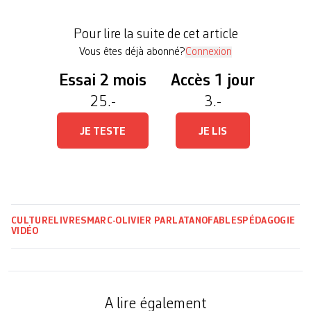
La Fontaine». Cet événement entend redonner
espoir au public, tant aux adultes qu’aux enfants et
Pour lire la suite de cet article
étudiant·es […]
Vous êtes déjà abonné?
Connexion
Essai 2 mois
Accès 1 jour
25.-
3.-
JE TESTE
JE LIS
CULTURE
LIVRES
MARC-OLIVIER PARLATANO
FABLES
PÉDAGOGIE
VIDÉO
A lire également