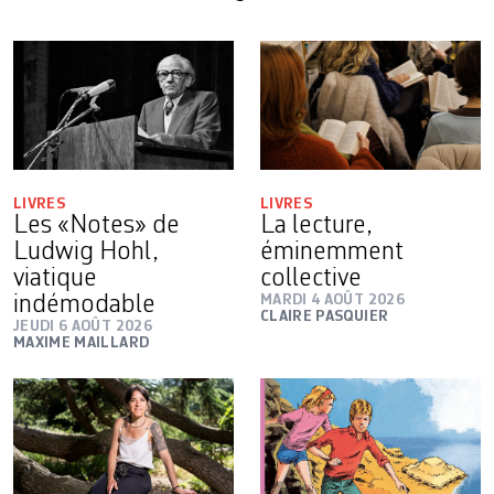
LIVRES
LIVRES
Les «Notes» de
La lecture,
Ludwig Hohl,
éminemment
viatique
collective
indémodable
MARDI 4 AOÛT 2026
CLAIRE PASQUIER
JEUDI 6 AOÛT 2026
MAXIME MAILLARD