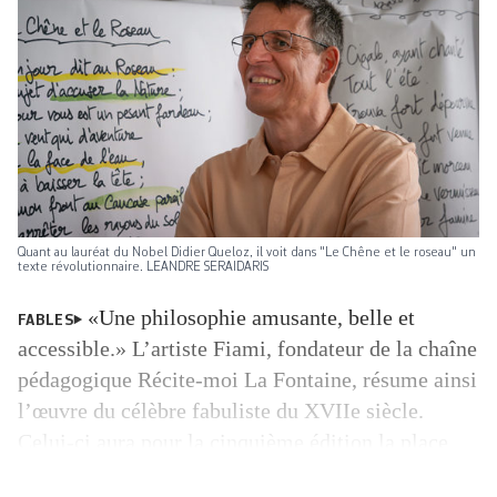
Quant au lauréat du Nobel Didier Queloz, il voit dans "Le Chêne et le roseau" un
texte révolutionnaire. LEANDRE SERAIDARIS
«Une philosophie amusante, belle et
FABLES
accessible.» L’artiste Fiami, fondateur de la chaîne
pédagogique Récite-moi La Fontaine, résume ainsi
l’œuvre du célèbre fabuliste du XVIIe siècle.
Celui-ci aura pour la cinquième édition la place
d’honneur lors de l’action culturelle «Récite-moi