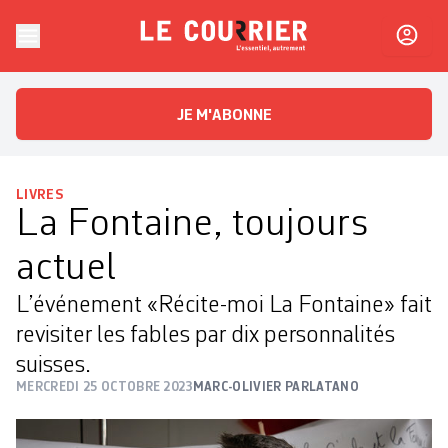
Skip to content
Le Courrier
L'essentiel, autrement
JE M'ABONNE
LIVRES
La Fontaine, toujours
actuel
L’événement «Récite-moi ­La Fontaine» fait
revisiter les fables par dix personnalités
suisses.
MERCREDI 25 OCTOBRE 2023
MARC-OLIVIER PARLATANO