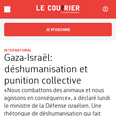
Skip to content
Le Courrier
L'essentiel, autrement
JE M'ABONNE
INTERNATIONAL
Gaza-Israël:
déshumanisation et
punition collective
«Nous combattons des animaux et nous
agissons en conséquence», a déclaré lundi
le ministre de la Défense israélien. Une
rhétorique de déshumanisation qui fait