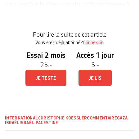
pour justifier le siège complet qu’Israël impose à
Gaza –en contradiction avec les injonctions de
l’ONU– après les crimes de guerre commis par les
combattants du Hamas samedi. Cette rhétorique de
Pour lire la suite de cet article
déshumanisation fait craindre le […]
Vous êtes déjà abonné?
Connexion
Essai 2 mois
Accès 1 jour
25.-
3.-
JE TESTE
JE LIS
INTERNATIONAL
CHRISTOPHE KOESSLER
COMMENTAIRE
GAZA
ISRAËL
ISRAËL-PALESTINE