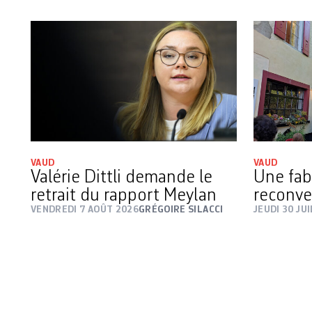
VAUD
VAUD
Valérie Dittli demande le
Une fab
retrait du rapport Meylan
reconve
VENDREDI 7 AOÛT 2026
GRÉGOIRE SILACCI
JEUDI 30 JU