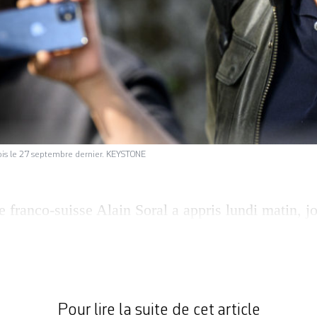
udois le 27 septembre dernier. KEYSTONE
e franco-suisse Alain Soral a appris lundi matin, j
ur incitation à la haine et discrimination. Il avait
 Tribune de Genève de «grosse lesbienne» et écopé
C’était en décembre dernier, à l’issue d’un procès
de Lausanne, ville où […]
Pour lire la suite de cet article