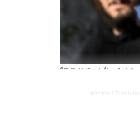
Alain Soral à sa sortie du Tribunal cantonal va
L’essayist
JUSTICE
sa condamnation po
journaliste de la
pour diffamation. 
d’arrondissement 