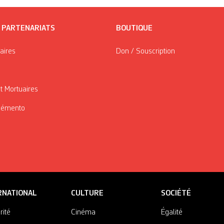
/ PARTENARIATS
BOUTIQUE
taires
Don / Souscription
t Mortuaires
Mémento
RNATIONAL
CULTURE
SOCIÉTÉ
rité
Cinéma
Égalité