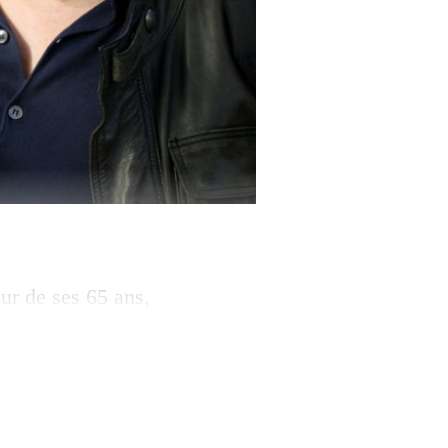
our de ses 65 ans,
 traité une
 de jours-amende
 au Tribunal