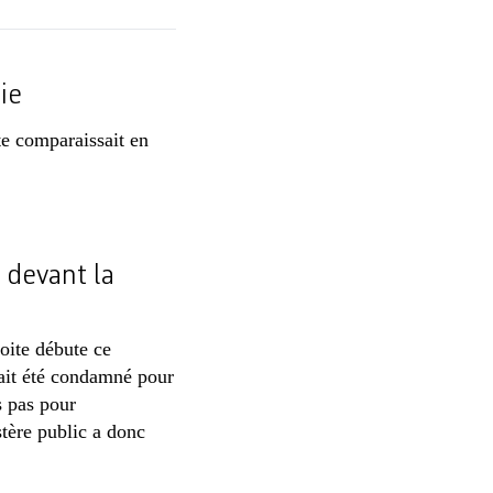
ie
te comparaissait en
 devant la
oite débute ce
vait été condamné pour
s pas pour
stère public a donc