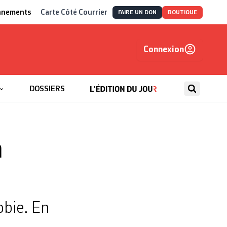
nnements
Carte Côté Courrier
FAIRE UN DON
BOUTIQUE
Connexion
, autrement
DOSSIERS
a
obie. En