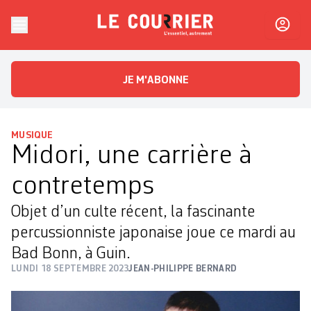
Skip to content
Le Courrier
L'essentiel, autrement
JE M'ABONNE
MUSIQUE
Midori, une carrière à
contretemps
Objet d’un culte récent, la fascinante
percussionniste japonaise joue ce mardi au
Bad Bonn, à Guin.
LUNDI 18 SEPTEMBRE 2023
JEAN-PHILIPPE BERNARD