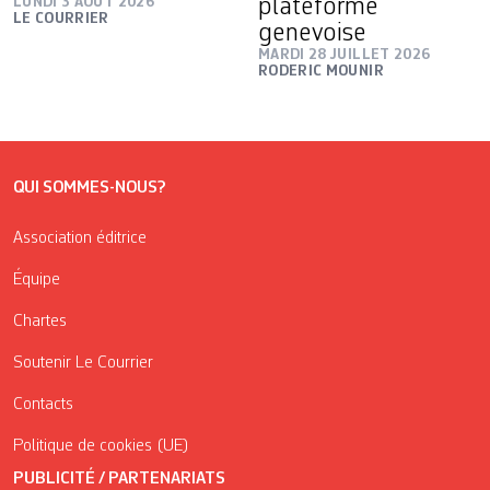
LUNDI 3 AOÛT 2026
plateforme
LE COURRIER
genevoise
MARDI 28 JUILLET 2026
RODERIC MOUNIR
QUI SOMMES-NOUS?
Association éditrice
Équipe
Chartes
Soutenir Le Courrier
Contacts
Politique de cookies (UE)
PUBLICITÉ / PARTENARIATS