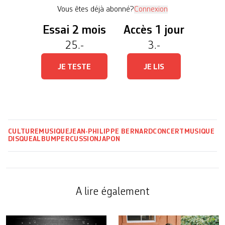
faire […]
Vous êtes déjà abonné?
Connexion
Essai 2 mois
Accès 1 jour
25.-
3.-
JE TESTE
JE LIS
CULTURE
MUSIQUE
JEAN-PHILIPPE BERNARD
CONCERT
MUSIQUE
DISQUE
ALBUM
PERCUSSION
JAPON
A lire également