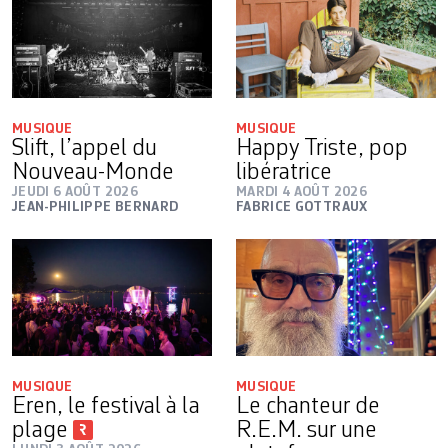
MUSIQUE
MUSIQUE
Slift, l’appel du
Happy Triste, pop
Nouveau-Monde
libératrice
JEUDI 6 AOÛT 2026
MARDI 4 AOÛT 2026
JEAN-PHILIPPE BERNARD
FABRICE GOTTRAUX
MUSIQUE
MUSIQUE
Eren, le festival à la
Le chanteur de
plage
R.E.M. sur une