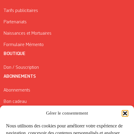
Tarifs publicitaires
Partenariats
Naissances et Mortuaires
Formulaire Mémento
BOUTIQUE
Don / Souscription
ABONNEMENTS
Abonnements
Bon cadeau
Conditions générales de vente
Gérer le consentement
Réductions de la Carte Côté Courrier
Nous utilisons des cookies pour améliorer votre expérience de
navigation, concevoir des contenus personnalisés et analyser