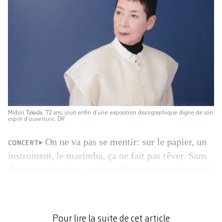
Midori Takada, 72 ans, jouit enfin d’une exposition discographique digne de son
esprit d’ouverture. DR
On ne va pas se mentir: sur le papier, un
CONCERT
instrument, le marimba, ça ne fait pas rêver. Sans
doute parce qu’on a trop vu de gens danser jusqu’à
l’épuisement au son de Sous les sunlights des
tropiques, ce tube des années 1980 de Gilbert
Montagné servi avec un solo de marimba à nous
Pour lire la suite de cet article