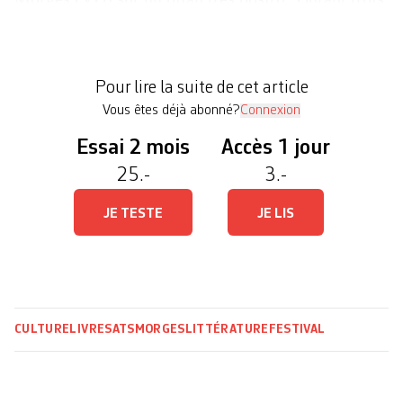
jours et sous un ciel estival, près de 40’000
personnes sont venues rencontrer les quelque 180
auteurs invités cette année. «Je suis très heureuse
Pour lire la suite de cet article
de la fréquentation et de l’ambiance […]
Vous êtes déjà abonné?
Connexion
Essai 2 mois
Accès 1 jour
25.-
3.-
JE TESTE
JE LIS
CULTURE
LIVRES
ATS
MORGES
LITTÉRATURE
FESTIVAL