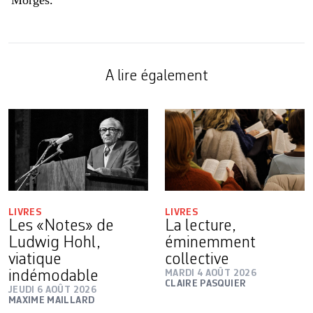
Morges.
A lire également
LIVRES
LIVRES
Les «Notes» de
La lecture,
Ludwig Hohl,
éminemment
viatique
collective
indémodable
MARDI 4 AOÛT 2026
CLAIRE PASQUIER
JEUDI 6 AOÛT 2026
MAXIME MAILLARD