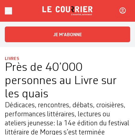
Skip to content
Le Courrier
L'essentiel, autrement
JE M'ABONNE
LIVRES
Près de 40’000
personnes au Livre sur
les quais
Dédicaces, rencontres, débats, croisières,
performances littéraires, lectures ou
ateliers jeunesse: la 14e édition du festival
littéraire de Morges s’est terminée