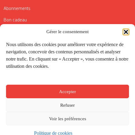
Abonnements
Bon cadeau
Conditions générales de vente
Gérer le consentement
Réductions de la Carte Côté Courrier
Nous utilisons des cookies pour améliorer votre expérience de
navigation, concevoir des contenus personnalisés et analyser
Application
notre trafic. En cliquant sur « Accepter », vous consentez à notre
utilisation des cookies.
Suivez-nous
Accepter
Refuser
Voir les préférences
Politique de cookies