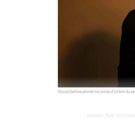
Gouzel Iakhina aborde les zones d’ombre du pa
Ses romans 
RUSSIE
des millions de v
Tatare illettrée et