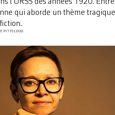
ans l’URSS des années 1920. Entre
nne qui aborde un thème tragique 
iction.
E PITTELOUD