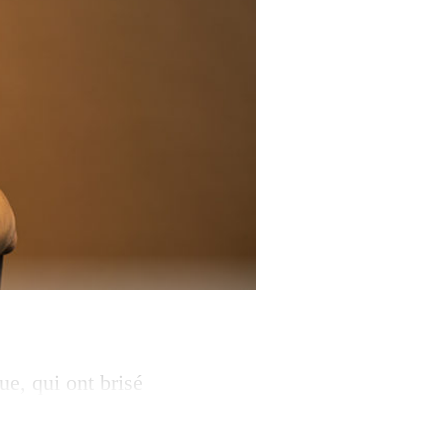
ue, qui ont brisé
isation d’une
it le destin de