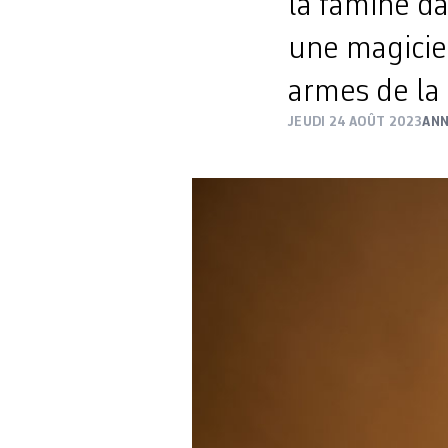
la famine d
une magicie
armes de la f
JEUDI 24 AOÛT 2023
ANN