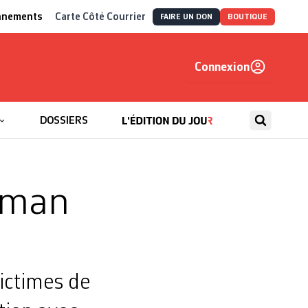
nnements
Carte Côté Courrier
FAIRE UN DON
BOUTIQUE
Connexion
, autrement
DOSSIERS
roman
victimes de