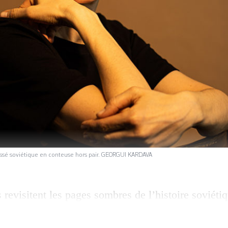
ssé soviétique en conteuse hors pair. GEORGUI KARDAVA
revisitent les pages sombres de l’histoire soviétiq
ies. Zouleikha ouvre les yeux évoquait la dékoulak
 son exil en Sibérie. Les Enfants de la Volga éclaira