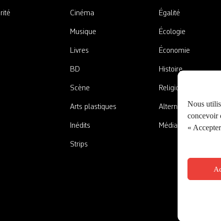
rité
Cinéma
Égalité
Musique
Écologie
Livres
Économie
BD
Histoire
Scène
Religions
Nous utili
Arts plastiques
Alternatives
concevoir d
Inédits
Médias
« Accepter 
Strips
Ac