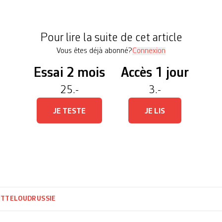
 d’Allemand·es de Russie, déclaré·es ennemi·es d
e a […]
Pour lire la suite de cet article
Vous êtes déjà abonné?
Connexion
Essai 2 mois
Accès 1 jour
25.-
3.-
JE TESTE
JE LIS
ITTELOUD
RUSSIE