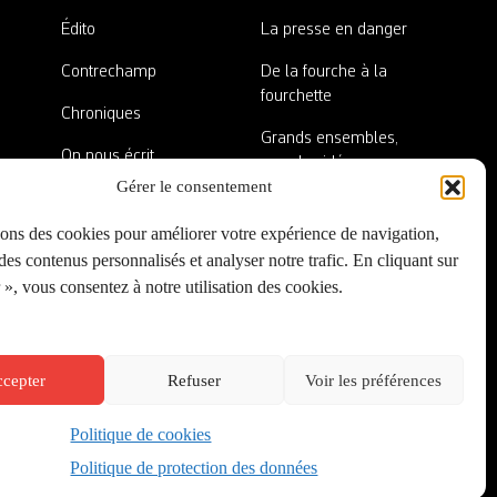
Édito
La presse en danger
Contrechamp
De la fourche à la
fourchette
Chroniques
Grands ensembles,
On nous écrit
grandes idées
Gérer le consentement
Nos invité·es
Lieux abandonnés
sons des cookies pour améliorer votre expérience de navigation,
A côté de la plaque
es contenus personnalisés et analyser notre trafic. En cliquant sur
», vous consentez à notre utilisation des cookies.
cepter
Refuser
Voir les préférences
Politique de cookies
Créé par
Onepixel
&
Wonderweb
&
EPIC
Politique de protection des données