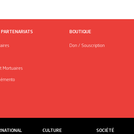
/ PARTENARIATS
BOUTIQUE
taires
Don / Souscription
t Mortuaires
Mémento
RNATIONAL
CULTURE
SOCIÉTÉ